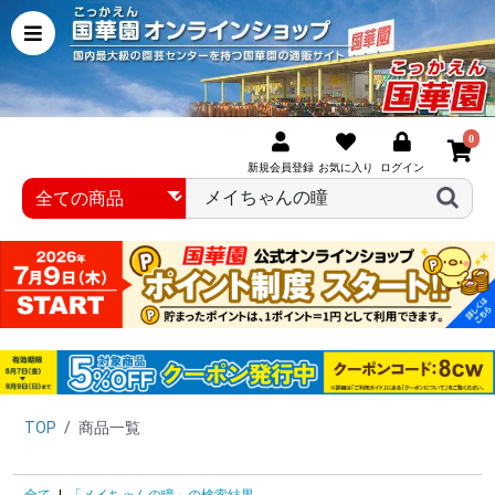
0
新規会員登録
お気に入り
ログイン
TOP
/
商品一覧
全て
|
「メイちゃんの瞳」の検索結果