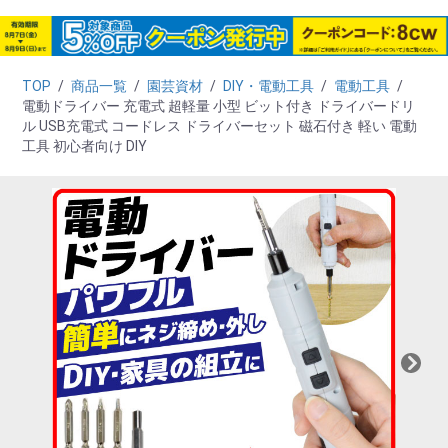
TOP
/
商品一覧
/
園芸資材
/
DIY・電動工具
/
電動工具
/
電動ドライバー 充電式 超軽量 小型 ビット付き ドライバードリ
ル USB充電式 コードレス ドライバーセット 磁石付き 軽い 電動
工具 初心者向け DIY