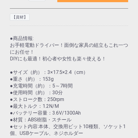
【資材】
●商品情報:
お手軽電動ドライバー！面倒な家具の組立もこれ一つ
にお任せ！
DIYにも最適！初心者や女性も楽々使える！
●サイズ（約）：3×17.5×2.4（cm）
●重さ（約）：153g
●充電時間（約）：5～7時間
●使用時間（約）：30分
●ストローク数：250rpm
●最大トルク：1.2N/M
●バッテリー容量：3.6V/1300Ah
●材質：ABS樹脂・スチール
●セット内容:本体、交換用ビット10種類、ソケット1
個、USBケーブル、ネジホルダー