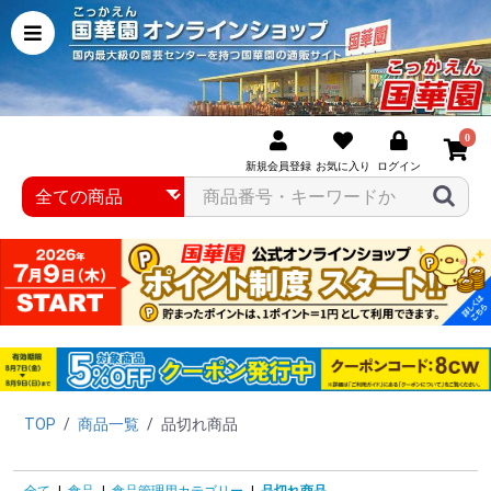
0
新規会員登録
お気に入り
ログイン
TOP
/
商品一覧
/
品切れ商品
全て
|
食品
|
食品管理用カテゴリー
|
品切れ商品