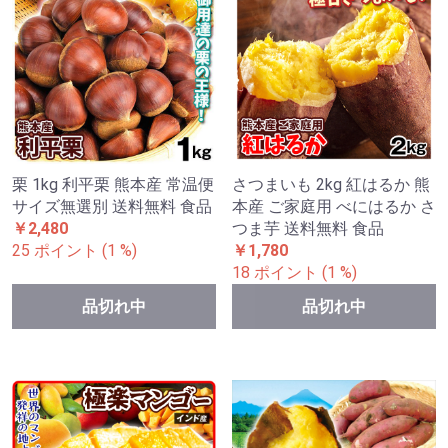
栗 1kg 利平栗 熊本産 常温便
さつまいも 2kg 紅はるか 熊
サイズ無選別 送料無料 食品
本産 ご家庭用 べにはるか さ
￥2,480
つま芋 送料無料 食品
25 ポイント (1 %)
￥1,780
18 ポイント (1 %)
品切れ中
品切れ中