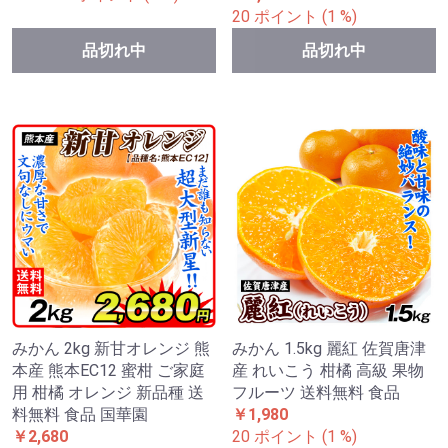
20 ポイント (1 %)
品切れ中
品切れ中
みかん 2kg 新甘オレンジ 熊
みかん 1.5kg 麗紅 佐賀唐津
本産 熊本EC12 蜜柑 ご家庭
産 れいこう 柑橘 高級 果物
用 柑橘 オレンジ 新品種 送
フルーツ 送料無料 食品
料無料 食品 国華園
￥1,980
￥2,680
20 ポイント (1 %)