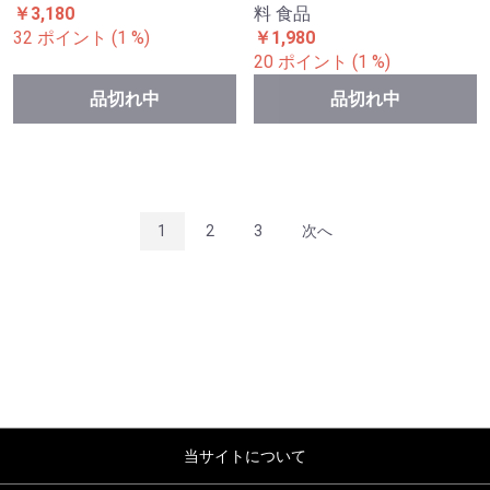
さつまいも 5kg 3種セット
野菜セット 基本の根菜セッ
（安納芋1kg、シルクスイー
ト 3品目 1箱 合計5kg 国産
ト2kg、紅はるか2kg） 九州
じゃがいも たまねぎ にんじ
産 送料無料 食品
ん 詰め合わせ 送料無料 食品
￥2,980
￥3,580
30 ポイント (1 %)
36 ポイント (1 %)
品切れ中
品切れ中
さつまいも 2.5kg 紅はるか
さつまいも 5kg 紅はるか 超
超特価 宮崎産 送料無料 食品
特価 宮崎産 送料無料 食品
￥1,980
￥2,380
20 ポイント (1 %)
24 ポイント (1 %)
品切れ中
品切れ中