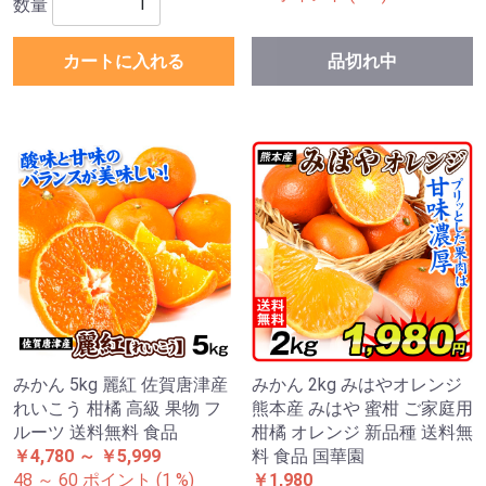
数量
カートに入れる
品切れ中
みかん 5kg 麗紅 佐賀唐津産
みかん 2kg みはやオレンジ
れいこう 柑橘 高級 果物 フ
熊本産 みはや 蜜柑 ご家庭用
ルーツ 送料無料 食品
柑橘 オレンジ 新品種 送料無
￥4,780 ～ ￥5,999
料 食品 国華園
48 ～ 60 ポイント (1 %)
￥1,980