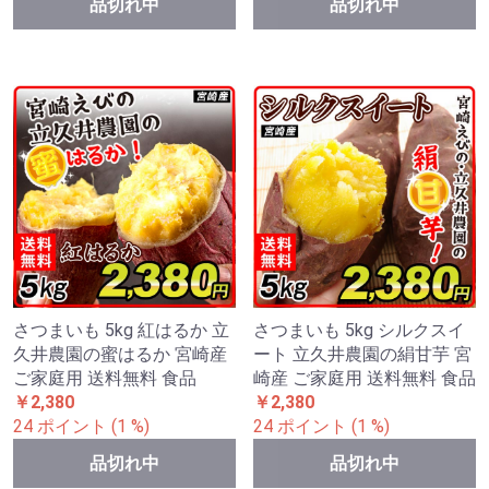
品切れ中
品切れ中
さつまいも 5kg 紅はるか 立
さつまいも 5kg シルクスイ
久井農園の蜜はるか 宮崎産
ート 立久井農園の絹甘芋 宮
ご家庭用 送料無料 食品
崎産 ご家庭用 送料無料 食品
￥2,380
￥2,380
24 ポイント (1 %)
24 ポイント (1 %)
品切れ中
品切れ中