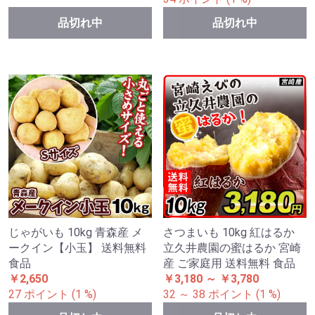
品切れ中
品切れ中
じゃがいも 10kg 青森産 メ
さつまいも 10kg 紅はるか
ークイン【小玉】 送料無料
立久井農園の蜜はるか 宮崎
食品
産 ご家庭用 送料無料 食品
￥2,650
￥3,180 ～ ￥3,780
27 ポイント (1 %)
32 ～ 38 ポイント (1 %)