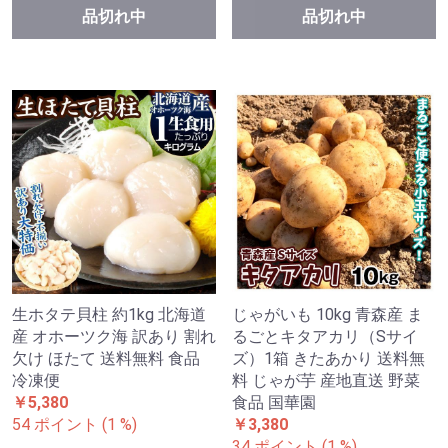
品切れ中
品切れ中
生ホタテ貝柱 約1kg 北海道
じゃがいも 10kg 青森産 ま
産 オホーツク海 訳あり 割れ
るごとキタアカリ（Sサイ
欠け ほたて 送料無料 食品
ズ）1箱 きたあかり 送料無
冷凍便
料 じゃが芋 産地直送 野菜
￥5,380
食品 国華園
54 ポイント (1 %)
￥3,380
34 ポイント (1 %)