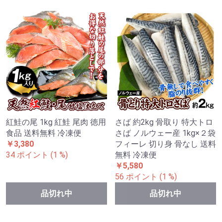
紅鮭の尾 1kg 紅鮭 尾肉 徳用
さば 約2kg 骨取り 特大トロ
食品 送料無料 冷凍便
さば ノルウェー産 1kg×２袋
￥3,380
フィーレ 切り身 骨なし 送料
34 ポイント (1 %)
無料 冷凍便
￥5,580
56 ポイント (1 %)
品切れ中
品切れ中