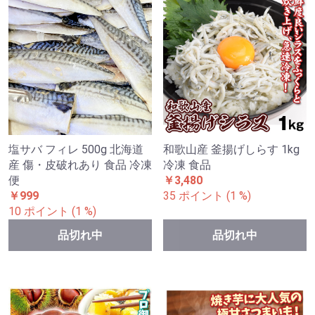
塩サバ フィレ 500g 北海道
和歌山産 釜揚げしらす 1kg
産 傷・皮破れあり 食品 冷凍
冷凍 食品
便
￥3,480
￥999
35 ポイント (1 %)
10 ポイント (1 %)
品切れ中
品切れ中