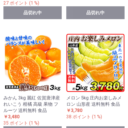
27 ポイント (1 %)
品切れ中
品切れ中
みかん 3kg 麗紅 佐賀唐津産
メロン 5kg 庄内お楽しみメ
れいこう 柑橘 高級 果物 フ
ロン 山形産 送料無料 食品
ルーツ 送料無料 食品
￥3,780
￥3,480
38 ポイント (1 %)
35 ポイント (1 %)