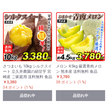
さつまいも 10kg シルクスイ
メロン 4.5kg 厳選青肉メロ
ート 立久井農園の絹甘芋 宮
ン 熊本産 送料無料 食品
崎産 ご家庭用 送料無料 食品
￥3,780
￥3,380
38 ポイント (1 %)
34 ポイント (1 %)
品切れ中
品切れ中