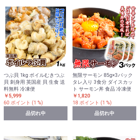
つぶ貝 1kg ボイルむきつぶ
無限サーモン 85g×3パック
貝 刺身用 英国産 貝 生食 送
タレ入り 3食分 ダイスカッ
料無料 冷凍便
ト サーモン丼 食品 冷凍便
￥5,999
￥1,820
60 ポイント (1 %)
18 ポイント (1 %)
品切れ中
品切れ中