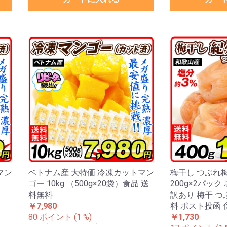
マン
ベトナム産 大特価 冷凍カットマン
梅干し つぶれ
ゴー 10kg （500g×20袋）食品 送
200g×2パック
料無料
訳あり 梅干 つ
￥7,980
料 ポスト投函 
80 ポイント (1 %)
￥1,730