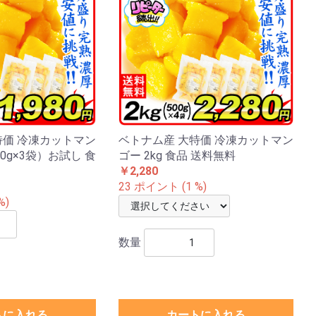
特価 冷凍カットマン
ベトナム産 大特価 冷凍カットマン
500g×3袋）お試し 食
ゴー 2kg 食品 送料無料
￥2,280
23 ポイント (1 %)
%)
数量
トに入れる
カートに入れる