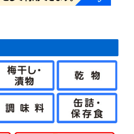
シュ系
イブッシュ系
アイ系
0
1
2
3
7
4
9
6
2
3
4
5
1
6
7
8
5
6
9
7
1
2
3
4
2
3
4
5
6
1
2
3
4
5
6
7
8
9
00
01
02
28
29
31
根在庫処分セ
根在庫処分メ
処分
根在庫処分
植物予備35
植物予備36
植物予備37
植物予備38
植物予備40
植物予備7
植物予備8
植物予備10
植物予備11
植物予備17
植物予備18
植物予備50
植物予備51
植物予備52
植物予備53
植物予備54
料無料
送