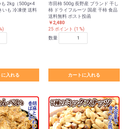
 2kg（500g×4
市田柿 500g 長野産 ブランド 干し
きいも 冷凍便 送料
柿 ドライフルーツ 国産 干柿 食品
送料無料 ポスト投函
￥2,480
%)
25 ポイント (1 %)
数量
トに入れる
カートに入れる