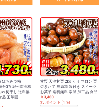
梅 はちみつ梅
甘栗 天津甘栗 2kg くり マロン 栗
 塩分3% 紀州南高梅
焼きたて 無添加 殻付き スイーツ
ぶれ梅干し 送料無
お菓子 送料無料 常温 加工品 食品
食品 国華園
￥3,480
35 ポイント (1 %)