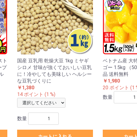
スト
国産 豆乳用 乾燥大豆 1kg ミヤギ
ベトナム産 大
ープ
シロメ 甘味が強くておいしい豆乳
ゴー 1.5kg （
ル
に！冷やしても美味しい ヘルシー
品 送料無料
な豆乳づくりに
￥1,980
￥1,380
20 ポイント (1 
14 ポイント (1 %)
数量
数量
カートに入れる
カー