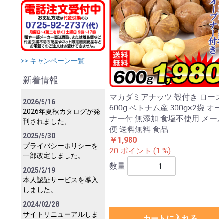
>> キャンペーン一覧
新着情報
マカダミアナッツ 殻付き ロー
2026/5/16
600g ベトナム産 300g×2袋 オ
2026年夏秋カタログが発
ナー付 無添加 食塩不使用 メー
刊されました。
便 送料無料 食品
2025/5/30
￥1,980
プライバシーポリシーを
20 ポイント (1 %)
一部改定しました。
数量
2025/2/19
本人認証サービスを導入
しました。
2024/02/28
サイトリニューアルしま
カートに入れる