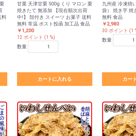
 栗
甘栗 天津甘栗 500g くり マロン 栗
九州産 冷凍焼いも
荷
焼きたて 無添加 【現在順次出荷
袋） 焼き芋 焼
送料
中!】 殻付き スイーツ お菓子 送料
無料 食品
無料 常温 ポスト投函 加工品 食品
￥2,980
￥1,200
30 ポイント (1 
12 ポイント (1 %)
数量
数量
カートに入れる
カー