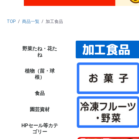
TOP
/
商品一覧
/
加工食品
加工食品
野菜たね・花た
野菜たね
花たね
たね栽培資材
たね未使用カテゴリー
（早割）野菜＆花た
タ
ダ
ニ
カ
ハ
キ
ブ
レ
マ
ホ
葉
ネ
ゴ
西
中
ハ
野
緑
穀
シ
リ
秋
た
新
ト
ト
カ
キ
ピ
ナ
オ
ス
メ
ズ
ゴ
野
野
単
プ
多
ハ
ハ
パ
バ
野
野
ト
激
高
お
高
ペ
ひ
百
ア
け
マ
ダ
ア
ス
コ
カ
矢
キ
ア
花
そ
変
切
き
ス
西
ト
大
パ
ス
サ
千
激安
セ
ミ
ポ
ニ
ス
葉
プ
デ
ル
そ
多
花
キ
花
植物
植物
植物
ね
ね・早期予約販売
ラ
菜
培
ト
象
品
し
植物（苗・球
たまねぎ苗
ニンニク種球
種いも
野菜苗（夏秋）
野菜苗（ケース販売・
ミニ観葉植物
ミニ盆栽
花苗
球根
チューリップ
ユリ
花木
果樹苗
山菜・有用植物苗
ラン・山野草
菊苗
厳選 鉢花・花苗
植物ネット限定商品
野菜苗
さつまいも苗
植物未使用カテゴリー
早
貯
赤
た
嘉
ホ
ニ
そ
種
種
里
山
そ
周
7
8
9
10
11
12
1
2
3
4
5
6
花
多
切
お
パ
プ
P
水
南
多
花
週
対
ペ
今
夏
秋
水
ジ
ア
春
単
変
福
原
2
大
チ
チ
チ
花
す
鉄
12
特
カ
原
福
ロ
8
ユリ
ア
バ
牡
桜
植
椿
熱
花
果樹
果樹
み
山
イ
ネ
有
野
山
大
小
菊
ギ
新
和
人
切
野
敬
母
野
野
品
★
★
イ
イ
植
植
植物
植物
植物
植
根）
農家直送）
企
花
セ
コ
プ
リ
ー
ッ
き
販
花
等
プ
ッ
ー
シ
シ
荷
食品
フルーツ
野菜
加工食品
健康食品
魚・水産
酒類
海外食品１
ご当地特産品
食品イベント
食品管理用カテゴリー
食品未使用カテゴリー
み
桃
メ
り
ス
和
青
パ
マ
ラ
さ
ぶ
柿
い
旬
フ
果
果
食
野
さ
た
じ
ト
ト
に
し
長
里
ご
き
旬
野
野
食品
お
精
梅
お
ド
冷
調
乾
飲
穀
ナ
た
缶
そ
食品
食
ハ
パ
黒
健
そ
健
食品
え
か
明
海
ほ
鮭
海
う
さ
海
海
ご
ご
ダ
食
食
食品
食品
食品
食品
食品
食品
食品
26
26
26
【
【
【
【
【
食
品
食品
食品
食品
食品
食品
食品
食品
食品
食品
食品
ト
茶
漬
品
園芸資材
農業機械（耕耘機・噴
園芸支柱
DIY・電動工具
DIY・ガーデン用具
防草シート・マルチ
園芸ネット(防鳥・防
温室用フィルム・不織
鳥獣虫害対策グッズ
防獣ネット・フェンス
温室・保温グッズ
用土・肥料
LED照明 他
庭作りグッズ
鉢・プランター
ガーデンエクステリア
ガーデン家具
オーナメント
菊資材
生活雑貨
ドラレコ・カー用品
防犯カメラ・セキュリ
イルミネーション
担当者のおすすめ
資材イベント
その他エクステリア
和風庭園
木製品
資材未使用カテゴリー
資材予備32
バ
草
チ
噴
耕
ブ
そ
イ
極
ト
グ
天
イ
強
菜
パ
パ
パ
イ
鋼
果
そ
天
短
イ
ス
ト
平
高
電
ハ
鎌
ペ
温
ロ
作
散
土
園
（
（
収
台
ゴ
送
防
マ
防
防
温
EV
愛
愛
パ
防
ト
換
動
モ
虫
捕
ア
ニ
菜
ア
資材
ビ
ア
温
育
【
【
【
土
水
そ
薬
土
セ
庭
LE
LE
L
LE
L
デ
人
バ
レ
庭
パ
テ
ベ
睡
木
ア
強
ブ
陶
ポ
ビ
ス
菜
透
そ
ア
ア
フ
オ
ト
パ
花
日
テ
ウ
ウ
タ
ポ
噴
洋
天
動
【
【
【
【
【
【
【
【
冷
調
防
健
掃
ペ
イ
ア
冬
お
パ
造
の
ア
そ
コ
父
ド
そ
防
そ
ツ
ス
カ
ド
モ
カ
ネ
ロ
イ
そ
資
法
夏
siz
資
大
電
鉄
ペ
目
天
和
人
資
資
資
資
資材
資材
資材
資材
資材
資材
資材
資材
資材
資材
資材
資材
資材
資材
資材
資材
資材
資材
資材
資材
大
大
大
大
大
大
大
大
大
資
資材
資材
資材
資材
資材
資材
資材
資材
資材
資材
資材
資材
資材
資材
資材
資材
資材
資材
資材
資材
資材
資材
資材
資材
資材
資材
資材
資材
資材
資材
資材
資材
資材
資材
資材
資材
資材
資材
資材
資材
資材
資材
資材
資材
霧器 等）
虫・遮光・防風)
布
ティ
パ
結
支
ト
バ
ウ
ャ
用
ど
柱
ー
ー
シ
ル
ト
ー
用
温
ど
ー
す
他
ン
ン
ト
プ他
対
品
ス
ョ
対
グ
HPセール等カテ
オンラインショップセ
新聞広告掲載商品
その他予備9
その他未使用カテゴリ
26
ダ
25
25
25
2
品
そ
プ
20
20
新
新
新
新
1
そ
そ
そ
そ
そ
そ
そ
その
その
その
その
その
その
その
その
その
その
そ
そ
そ
そ
そ
ゴリー
ールカテゴリー
ー2
セ
ー
ー
ー
ポ
ラ
告
告
商
ー3
ー4
ー5
ー7
ー6