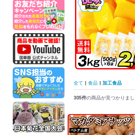
全て
|
食品
|
加工食品
305件
の商品が見つかりまし