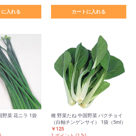
トに入れる
カートに入れる
国野菜 花ニラ 1袋
種 野菜たね 中国野菜 パクチョイ
（白軸チンゲンサイ） 1袋（5ml）
￥125
)
1 ポイント (1 %)