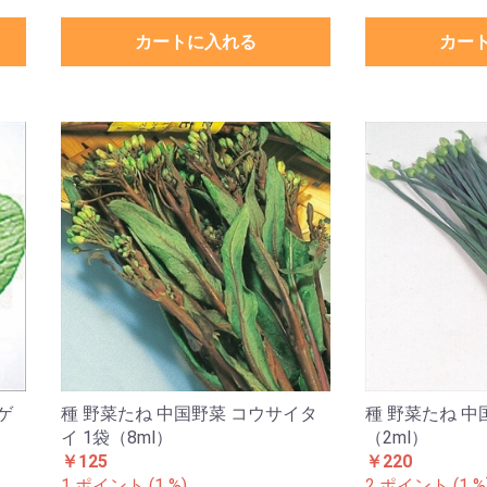
カートに入れる
カー
ゲ
種 野菜たね 中国野菜 コウサイタ
種 野菜たね 中
イ 1袋（8ml）
（2ml）
￥125
￥220
1 ポイント (1 %)
2 ポイント (1 %