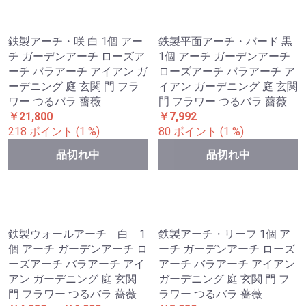
カートに入れる
カートに入れる
トマト 支柱 植物 トマトケー
鉄製アーチ･ハンティンドン
ジ 3個 6個セット 支柱 つる
1個 アーチ ガーデンアーチ
性 観葉植物 誘引 オベリスク
ローズアーチ バラアーチ ア
三角形 家庭菜園 ガーデニン
イアン ガーデニング 庭 玄関
グ 農業 園芸 国華園
門 フラワー つるバラ 薔薇
￥2,580 ～ ￥4,280
￥11,900