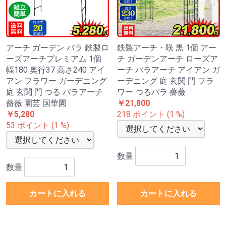
アーチ ガーデン バラ 鉄製ロ
鉄製アーチ・咲 黒 1個 アー
ーズアーチプレミアム 1個
チ ガーデンアーチ ローズア
幅180 奥行37 高さ240 アイ
ーチ バラアーチ アイアン ガ
アン フラワー ガーデニング
ーデニング 庭 玄関 門 フラ
庭 玄関 門 つる バラアーチ
ワー つるバラ 薔薇
薔薇 園芸 国華園
￥21,800
￥5,280
218 ポイント (1 %)
53 ポイント (1 %)
数量
数量
カートに入れる
カートに入れる