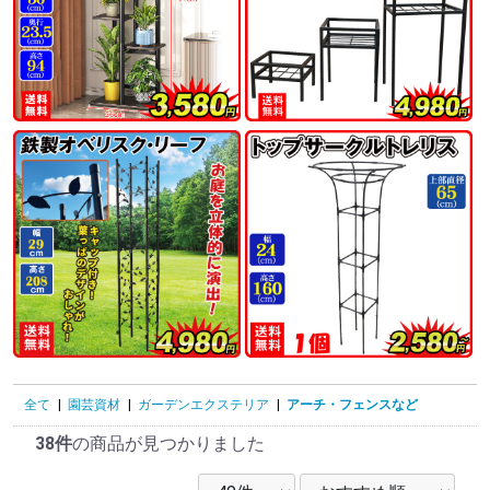
全て
|
園芸資材
|
ガーデンエクステリア
|
アーチ・フェンスなど
38件
の商品が見つかりました