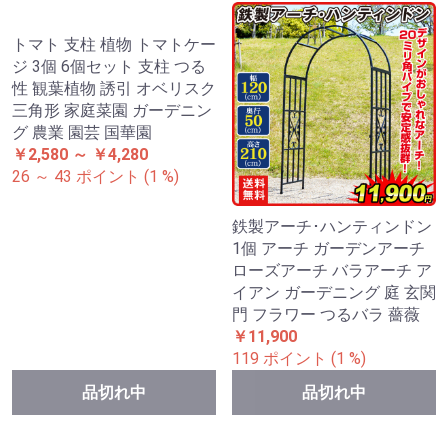
鉄製オベリスク4段
ブロック調ガーデンフェン
￥2,200 ～ ￥3,280
ス・ロッシュ フェンス ガー
22 ～ 33 ポイント (1 %)
デンフェンス 連結式 ローズ
フェンス ガーデニング 柵 仕
切り 庭 公園 花壇 フラワー
￥1,980 ～ ￥3,880
数量
20 ～ 39 ポイント (1 %)
数量