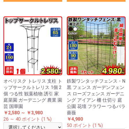
オベリスク トレリス 支柱 ト
鉄製ワンタッチフェンス・N
ップサークルトレリス 1個 2
黒 フェンス ガーデンフェン
個 つる性 観葉植物 誘引 家
ス ローズフェンス ガーデニ
庭菜園 ガーデニング 農業 園
ング アイアン 柵 仕切り 庭
芸 国華園
公園 花壇 フラワー つるバラ
￥2,580 ～ ￥3,980
薔薇
26 ～ 40 ポイント (1 %)
￥4,980
50 ポイント (1 %)