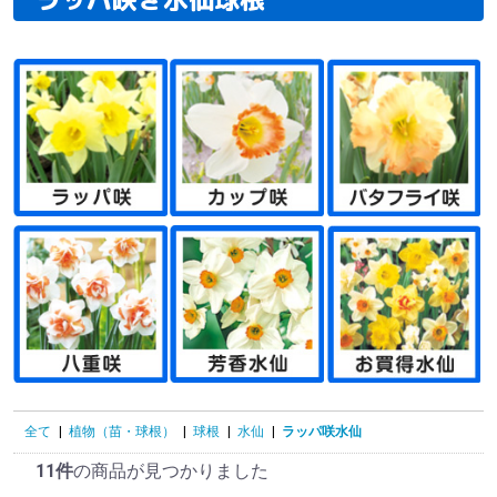
全て
|
植物（苗・球根）
|
球根
|
水仙
|
ラッパ咲水仙
11件
の商品が見つかりました