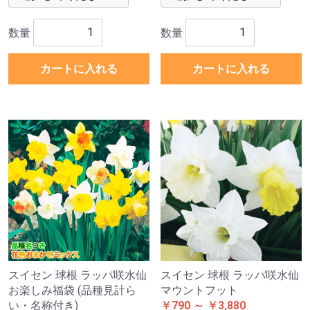
数量
数量
カートに入れる
カートに入れる
スイセン 球根 ラッパ咲水仙
スイセン 球根 ラッパ咲水仙
お楽しみ福袋 (品種見計ら
マウントフット
い・名称付き)
￥790 ～ ￥3,880