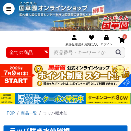
0
新規会員登録
お気に入り
ログイン
TOP
/
商品一覧
/
ラッパ咲水仙
ラッパ咲き水仙球根