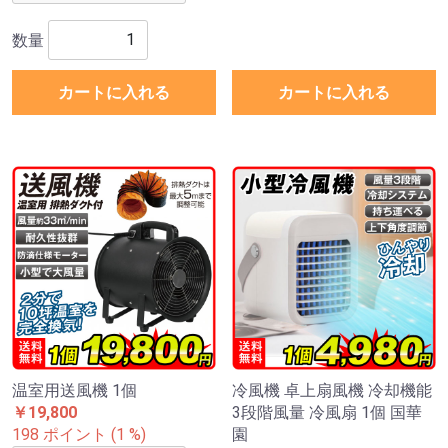
数量
カートに入れる
カートに入れる
温室用送風機 1個
冷風機 卓上扇風機 冷却機能
￥19,800
3段階風量 冷風扇 1個 国華
198 ポイント (1 %)
園