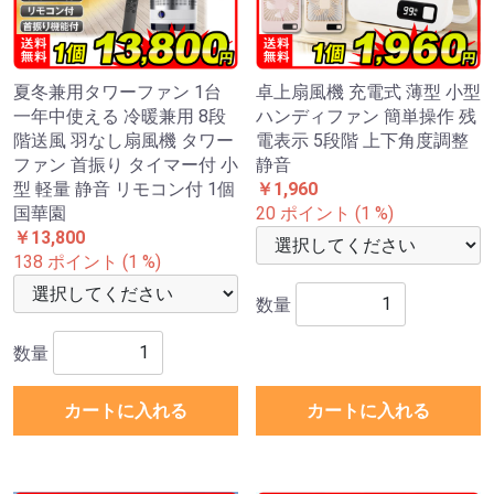
夏冬兼用タワーファン 1台
卓上扇風機 充電式 薄型 小型
一年中使える 冷暖兼用 8段
ハンディファン 簡単操作 残
階送風 羽なし扇風機 タワー
電表示 5段階 上下角度調整
ファン 首振り タイマー付 小
静音
型 軽量 静音 リモコン付 1個
￥1,960
国華園
20 ポイント (1 %)
￥13,800
138 ポイント (1 %)
数量
数量
カートに入れる
カートに入れる