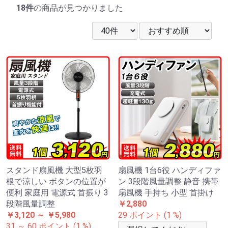
18件
の商品が見つかりました
スタンド扇風機 大型5枚羽
扇風機 1台6役 ハンディファ
根で涼しい ボタンの位置が
ン 3段階風量調整 静音 携帯
便利 家庭用 電源式 首振り 3
扇風機 手持ち 小型 首掛け
段階風量調整
￥2,880
￥3,120 ～ ￥5,980
29 ポイント (1 %)
31 ～ 60 ポイント (1 %)