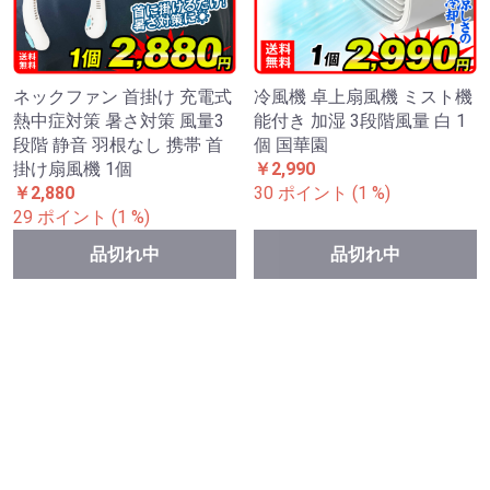
ネックファン 首掛け 充電式
冷風機 卓上扇風機 ミスト機
熱中症対策 暑さ対策 風量3
能付き 加湿 3段階風量 白 1
段階 静音 羽根なし 携帯 首
個 国華園
掛け扇風機 1個
￥2,990
￥2,880
30 ポイント (1 %)
29 ポイント (1 %)
品切れ中
品切れ中