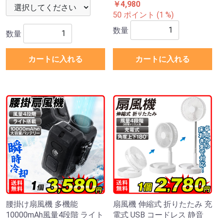
￥4,980
50 ポイント (1 %)
数量
数量
カートに入れる
カートに入れる
腰掛け扇風機 多機能
扇風機 伸縮式 折りたたみ 充
10000mAh風量4段階 ライト
電式 USB コードレス 静音