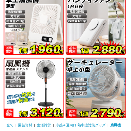
全て
|
園芸資材
|
生活雑貨
|
冷感＆夏向け 熱中症対策グッズ
|
扇風機