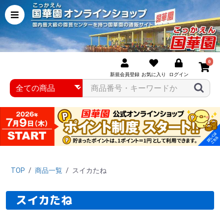
0
新規会員登録
お気に入り
ログイン
TOP
/
商品一覧
/
スイカたね
スイカたね