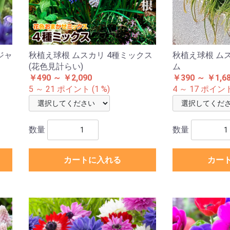
ジャ
秋植え球根 ムスカリ 4種ミックス
秋植え球根 ム
(花色見計らい)
ム
￥490 ～ ￥2,090
￥390 ～ ￥1,6
5 ～ 21 ポイント (1 %)
4 ～ 17 ポイント 
数量
数量
カートに入れる
カー