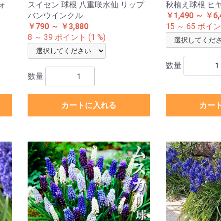
ォ
スイセン 球根 八重咲水仙 リップ
秋植え球根 ヒ
バンウインクル
￥1,490 ～ ￥6,
￥790 ～ ￥3,880
15 ～ 65 ポイント
8 ～ 39 ポイント (1 %)
数量
数量
カートに入れる
カー