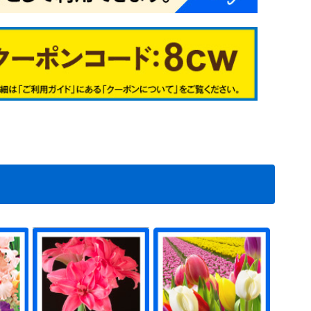
シュ系
イブッシュ系
アイ系
0
1
2
3
7
4
9
6
2
3
4
5
1
6
7
8
5
6
9
7
1
2
3
4
2
3
4
5
6
1
2
3
4
5
6
7
8
9
00
01
02
28
29
31
根在庫処分セ
根在庫処分メ
処分
根在庫処分
植物予備35
植物予備36
植物予備37
植物予備38
植物予備40
植物予備7
植物予備8
植物予備10
植物予備11
植物予備17
植物予備18
植物予備50
植物予備51
植物予備52
植物予備53
植物予備54
料無料
送