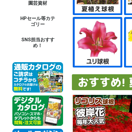
園芸資材
農業機械（耕耘機・噴
園芸支柱
DIY・電動工具
DIY・ガーデン用具
防草シート・マルチ
園芸ネット(防鳥・防
温室用フィルム・不織
鳥獣虫害対策グッズ
防獣ネット・フェンス
温室・保温グッズ
用土・肥料
LED照明 他
庭作りグッズ
鉢・プランター
ガーデンエクステリア
ガーデン家具
オーナメント
菊資材
生活雑貨
ドラレコ・カー用品
防犯カメラ・セキュリ
イルミネーション
担当者のおすすめ
資材イベント
その他エクステリア
和風庭園
木製品
資材未使用カテゴリー
資材予備32
バ
草
チ
噴
耕
ブ
そ
イ
極
ト
グ
天
イ
強
菜
パ
パ
パ
イ
鋼
果
そ
天
短
イ
ス
ト
平
高
電
ハ
鎌
ペ
温
ロ
作
散
土
園
（
（
収
台
ゴ
送
防
マ
防
防
温
EV
愛
愛
パ
防
ト
換
動
モ
虫
捕
ア
ニ
菜
ア
資材
ビ
ア
温
育
【
【
【
土
水
そ
薬
土
セ
庭
LE
LE
L
LE
L
デ
人
バ
レ
庭
パ
テ
ベ
睡
木
ア
強
ブ
陶
ポ
ビ
ス
菜
透
そ
ア
ア
フ
オ
ト
パ
花
日
テ
ウ
ウ
タ
ポ
噴
洋
天
動
【
【
【
【
【
【
【
【
冷
調
防
健
掃
ペ
イ
ア
冬
お
パ
造
の
ア
そ
コ
父
ド
そ
防
そ
ツ
ス
カ
ド
モ
カ
ネ
ロ
イ
そ
資
法
夏
siz
資
大
電
鉄
ペ
目
天
和
人
資
資
資
資
資材
資材
資材
資材
資材
資材
資材
資材
資材
資材
資材
資材
資材
資材
資材
資材
資材
資材
資材
資材
大
大
大
大
大
大
大
大
大
資
資材
資材
資材
資材
資材
資材
資材
資材
資材
資材
資材
資材
資材
資材
資材
資材
資材
資材
資材
資材
資材
資材
資材
資材
資材
資材
資材
資材
資材
資材
資材
資材
資材
資材
資材
資材
資材
資材
資材
資材
資材
資材
資材
資材
霧器 等）
虫・遮光・防風)
布
ティ
パ
結
支
ト
バ
ウ
ャ
用
ど
柱
ー
ー
シ
ル
ト
ー
用
温
ど
ー
す
他
ン
ン
ト
プ他
対
品
ス
ョ
対
グ
HPセール等カテ
オンラインショップセ
新聞広告掲載商品
その他予備9
その他未使用カテゴリ
26
ダ
25
25
25
2
品
そ
プ
20
20
新
新
新
新
1
そ
そ
そ
そ
そ
そ
そ
その
その
その
その
その
その
その
その
その
その
そ
そ
そ
そ
そ
ゴリー
ールカテゴリー
ー2
セ
ー
ー
ー
ポ
ラ
告
告
商
ー3
ー4
ー5
ー7
ー6
SNS担当おすす
め！
おすすめ!