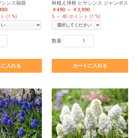
ヤシンス福袋
秋植え球根 ヒヤシンス ジャンボス
480
￥490 ～ ￥3,990
 (1 %)
5 ～ 40 ポイント (1 %)
数量
トに入れる
カートに入れる