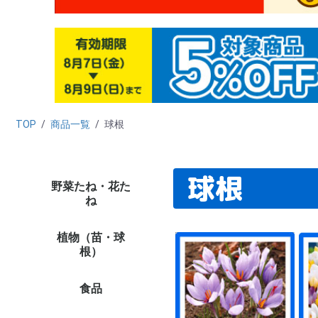
TOP
/
商品一覧
/
球根
球根
野菜たね・花た
野菜たね
花たね
たね栽培資材
たね未使用カテゴリー
（早割）野菜＆花た
タ
ダ
ニ
カ
ハ
キ
ブ
レ
マ
ホ
葉
ネ
ゴ
西
中
ハ
野
緑
穀
シ
リ
秋
た
新
ト
ト
カ
キ
ピ
ナ
オ
ス
メ
ズ
ゴ
野
野
単
プ
多
ハ
ハ
パ
バ
野
野
ト
激
高
お
高
ペ
ひ
百
ア
け
マ
ダ
ア
ス
コ
カ
矢
キ
ア
花
そ
変
切
き
ス
西
ト
大
パ
ス
サ
千
激安
セ
ミ
ポ
ニ
ス
葉
プ
デ
ル
そ
多
花
キ
花
植物
植物
植物
ね
ね・早期予約販売
ラ
菜
培
ト
象
品
し
植物（苗・球
たまねぎ苗
ニンニク種球
種いも
野菜苗（夏秋）
野菜苗（ケース販売・
ミニ観葉植物
ミニ盆栽
花苗
球根
チューリップ
ユリ
花木
果樹苗
山菜・有用植物苗
ラン・山野草
菊苗
厳選 鉢花・花苗
植物ネット限定商品
野菜苗
さつまいも苗
植物未使用カテゴリー
早
貯
赤
た
嘉
ホ
ニ
そ
種
種
里
山
そ
周
8
9
10
11
12
1
2
3
4
5
6
7
花
多
切
お
パ
プ
P
水
南
多
花
週
対
ペ
今
夏
秋
水
ジ
ア
春
単
変
福
原
2
大
チ
チ
チ
花
す
鉄
12
特
カ
原
福
ロ
8
ユリ
ア
バ
牡
桜
植
椿
熱
花
果樹
果樹
み
山
イ
ネ
有
野
山
大
小
菊
ギ
新
和
人
切
野
敬
母
野
野
品
★
★
イ
イ
植
植
植物
植物
植物
植
根）
農家直送）
企
花
セ
コ
プ
リ
ー
ッ
き
販
花
等
プ
ッ
ー
シ
シ
荷
食品
フルーツ
野菜
加工食品
健康食品
魚・水産
酒類
海外食品１
ご当地特産品
食品イベント
食品管理用カテゴリー
食品未使用カテゴリー
み
桃
メ
り
ス
和
青
パ
マ
ラ
さ
ぶ
柿
い
旬
フ
果
果
食
野
さ
た
じ
ト
ト
に
し
長
里
ご
き
旬
野
野
食品
お
精
梅
お
ド
冷
調
乾
飲
穀
ナ
た
缶
そ
食品
食
ハ
パ
黒
健
そ
健
食品
え
か
明
海
ほ
鮭
海
う
さ
海
海
ご
ご
ダ
食
食
食品
食品
食品
食品
食品
食品
食品
26
26
26
【
【
【
【
【
食
品
食品
食品
食品
食品
食品
食品
食品
食品
食品
食品
ト
茶
漬
品