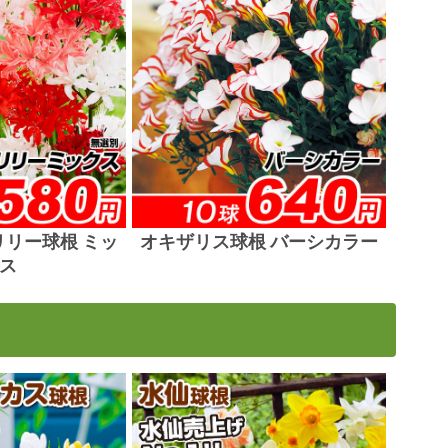
リー球根 ミッ
オキザリス球根 バーシカラー
ス