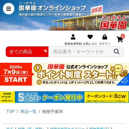
0
新規会員登録
お気に入り
ログイン
TOP
/
商品一覧
/
植物予備36
全て
|
植物（苗・球根）
|
植物未使用カテゴリー
|
植物予備137
|