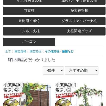
イボ付鋼管支柱
連結式イボ付鋼管支柱
竹支柱
極太鋼管杭
果樹用イボ竹
グラスファイバー支柱
トンネル支柱
支柱関連グッズ
パーゴラ
全て
|
園芸資材
|
園芸支柱
|
その他支柱・藤棚など
3件
の商品が見つかりました