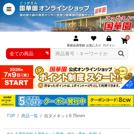
0
新規会員登録
お気に入り
ログイン
TOP
/
商品一覧
/
虫ダメネット0.75mm
全て
|
園芸資材
|
園芸ネット(防鳥・防虫・遮光・防風)
|