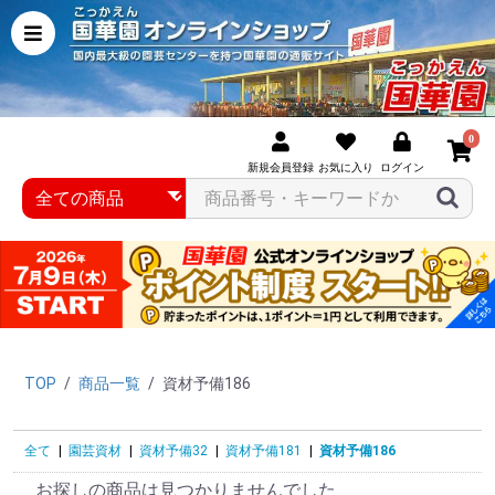
0
新規会員登録
お気に入り
ログイン
TOP
/
商品一覧
/
資材予備186
全て
|
園芸資材
|
資材予備32
|
資材予備181
|
資材予備186
お探しの商品は見つかりませんでした