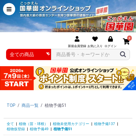
0
新規会員登録
お気に入り
ログイン
TOP
/
商品一覧
/
植物予備51
全て
|
植物（苗・球根）
|
植物未使用カテゴリー
|
植物予備137
|
植物仮登録
|
植物予備49
|
植物予備51