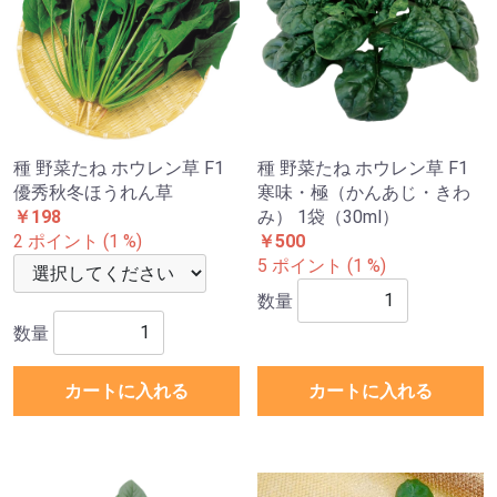
種 野菜たね ホウレン草 F1
種 野菜たね ホウレン草 F1
優秀秋冬ほうれん草
寒味・極（かんあじ・きわ
￥198
み） 1袋（30ml）
2 ポイント (1 %)
￥500
5 ポイント (1 %)
数量
数量
カートに入れる
カートに入れる