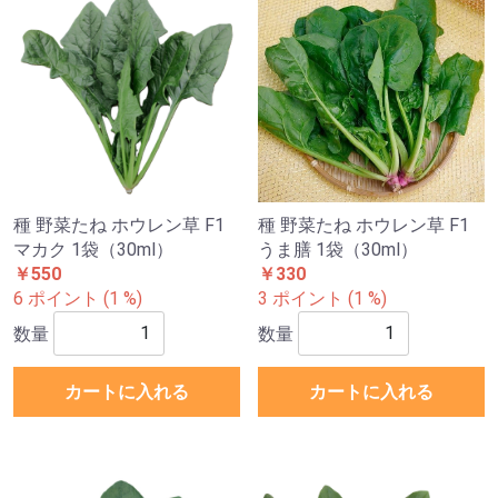
種 野菜たね ホウレン草 F1
種 野菜たね ホウレン草 F1
マカク 1袋（30ml）
うま膳 1袋（30ml）
￥550
￥330
6 ポイント (1 %)
3 ポイント (1 %)
数量
数量
カートに入れる
カートに入れる