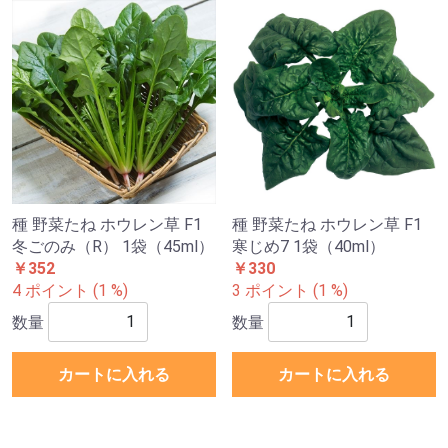
種 野菜たね ホウレン草 F1
種 野菜たね ホウレン草 F1
冬ごのみ（R） 1袋（45ml）
寒じめ7 1袋（40ml）
￥352
￥330
4 ポイント (1 %)
3 ポイント (1 %)
数量
数量
カートに入れる
カートに入れる