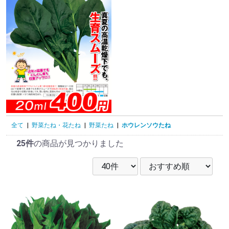
全て
|
野菜たね・花たね
|
野菜たね
|
ホウレンソウたね
25件
の商品が見つかりました