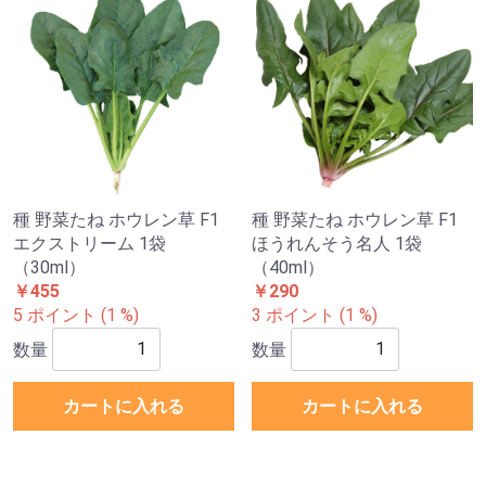
種 野菜たね ホウレン草 F1
種 野菜たね ホウレン草 F1
エクストリーム 1袋
ほうれんそう名人 1袋
（30ml）
（40ml）
￥455
￥290
5 ポイント (1 %)
3 ポイント (1 %)
数量
数量
カートに入れる
カートに入れる