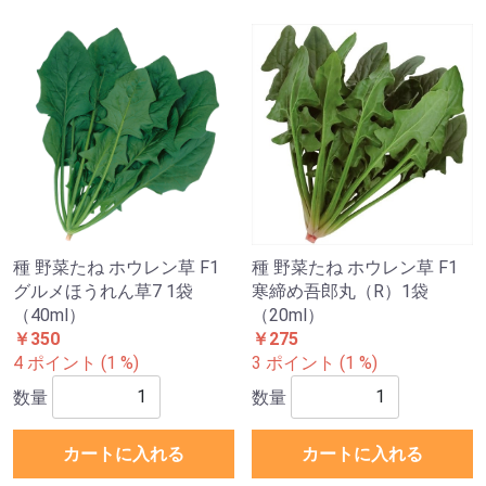
種 野菜たね ホウレン草 F1
種 野菜たね ホウレン草 F1
グルメほうれん草7 1袋
寒締め吾郎丸（R）1袋
（40ml）
（20ml）
￥350
￥275
4 ポイント (1 %)
3 ポイント (1 %)
数量
数量
カートに入れる
カートに入れる