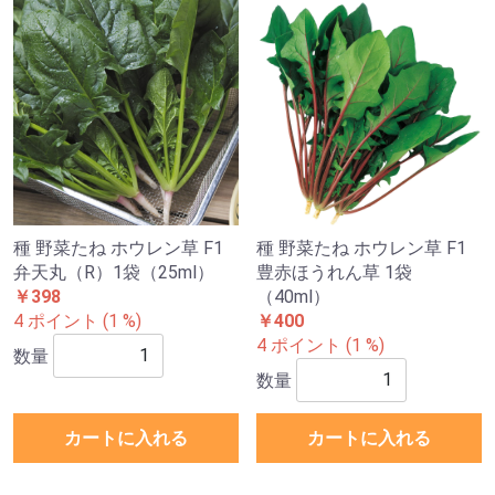
種 野菜たね ホウレン草 F1
種 野菜たね ホウレン草 F1
弁天丸（R）1袋（25ml）
豊赤ほうれん草 1袋
￥398
（40ml）
4 ポイント (1 %)
￥400
4 ポイント (1 %)
数量
数量
カートに入れる
カートに入れる