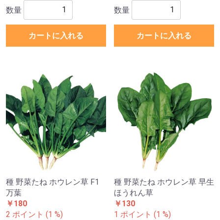
数量
数量
カートに入れる
カートに入れる
種 野菜たね ホウレン草 F1
種 野菜たね ホウレン草 早生
万葉
ほうれん草
￥180
￥130
2 ポイント (1 %)
1 ポイント (1 %)