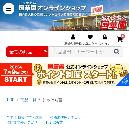
0
新規会員登録
お気に入り
ログイン
TOP
/
商品一覧
/
じゃばら苗
全て
|
植物（苗・球根）
|
植物未使用カテゴリー
|
植物期間外カテゴリー
|
じゃばら苗