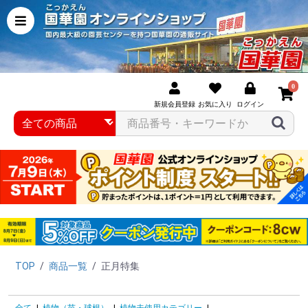
0
新規会員登録
お気に入り
ログイン
TOP
/
商品一覧
/
正月特集
全て
|
植物（苗・球根）
|
植物未使用カテゴリー
|