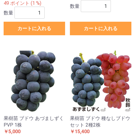
49 ポイント (1 %)
数量
数量
カートに入れる
カートに入れる
果樹苗 ブドウ あづましずく
果樹苗 ブドウ 種なしブドウ
PVP 1株
セット 2種2株
￥5,000
￥15,400