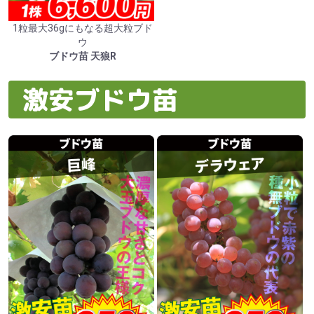
1粒最大36gにもなる超大粒ブド
ウ
ブドウ苗 天狼R
激安ブドウ苗