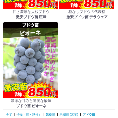
甘さ濃厚な大粒ブドウ
種なしブドウの代表格
激安ブドウ苗 巨峰
激安ブドウ苗 デラウェア
濃厚な甘みと適度な酸味
ブドウ苗 ピオーネ
全て
|
植物（苗・球根）
|
果樹苗
|
果樹苗 (落葉)
|
ブドウ苗