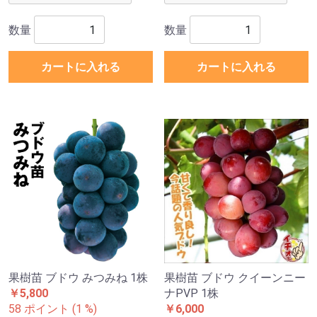
数量
数量
カートに入れる
カートに入れる
果樹苗 ブドウ みつみね 1株
果樹苗 ブドウ クイーンニー
￥5,800
ナPVP 1株
58 ポイント (1 %)
￥6,000