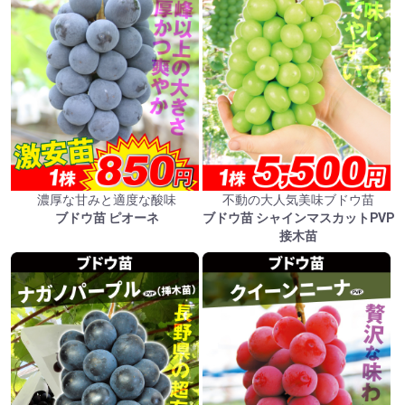
濃厚な甘みと適度な酸味
不動の大人気美味ブドウ苗
ブドウ苗 ピオーネ
ブドウ苗 シャインマスカットPVP
接木苗