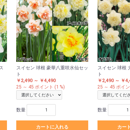
ス
スイセン 球根 豪華八重咲水仙セッ
スイセン 球根
ト
ト
￥2,490 ～ ￥4,490
￥2,490 ～ ￥4,
25 ～ 45 ポイント (1 %)
25 ～ 45 ポイント
数量
数量
カートに入れる
カー