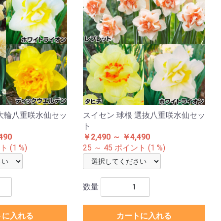
 大輪八重咲水仙セッ
スイセン 球根 選抜八重咲水仙セッ
ト
490
￥2,490 ～ ￥4,490
 (1 %)
25 ～ 45 ポイント (1 %)
数量
トに入れる
カートに入れる