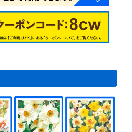
シュ系
イブッシュ系
アイ系
0
1
2
3
7
4
9
6
2
3
4
5
1
6
7
8
5
6
9
7
1
2
3
4
2
3
4
5
6
1
2
3
4
5
6
7
8
9
00
01
02
28
29
31
根在庫処分セ
根在庫処分メ
処分
根在庫処分
植物予備35
植物予備36
植物予備37
植物予備38
植物予備40
植物予備7
植物予備8
植物予備10
植物予備11
植物予備17
植物予備18
植物予備50
植物予備51
植物予備52
植物予備53
植物予備54
料無料
送