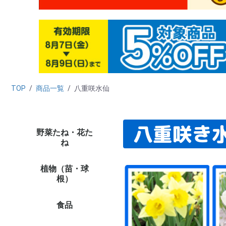
TOP
/
商品一覧
/
八重咲水仙
八重咲き
野菜たね・花た
野菜たね
花たね
たね栽培資材
たね未使用カテゴリー
（早割）野菜＆花た
タ
ダ
ニ
カ
ハ
キ
ブ
レ
マ
ホ
葉
ネ
ゴ
西
中
ハ
野
緑
穀
シ
リ
秋
た
新
ト
ト
カ
キ
ピ
ナ
オ
ス
メ
ズ
ゴ
野
野
単
プ
多
ハ
ハ
パ
バ
野
野
ト
激
高
お
高
ペ
ひ
百
ア
け
マ
ダ
ア
ス
コ
カ
矢
キ
ア
花
そ
変
切
き
ス
西
ト
大
パ
ス
サ
千
激安
セ
ミ
ポ
ニ
ス
葉
プ
デ
ル
そ
多
花
キ
花
植物
植物
植物
ね
ね・早期予約販売
ラ
菜
培
ト
象
品
し
植物（苗・球
たまねぎ苗
ニンニク種球
種いも
野菜苗（夏秋）
野菜苗（ケース販売・
ミニ観葉植物
ミニ盆栽
花苗
球根
チューリップ
ユリ
花木
果樹苗
山菜・有用植物苗
ラン・山野草
菊苗
厳選 鉢花・花苗
植物ネット限定商品
野菜苗
さつまいも苗
植物未使用カテゴリー
早
貯
赤
た
嘉
ホ
ニ
そ
種
種
里
山
そ
周
8
9
10
11
12
1
2
3
4
5
6
7
花
多
切
お
パ
プ
P
水
南
多
花
週
対
ペ
今
夏
秋
水
ジ
ア
春
単
変
福
原
2
大
チ
チ
チ
花
す
鉄
12
特
カ
原
福
ロ
8
ユリ
ア
バ
牡
桜
植
椿
熱
花
果樹
果樹
み
山
イ
ネ
有
野
山
大
小
菊
ギ
新
和
人
切
野
敬
母
野
野
品
★
★
イ
イ
植
植
植物
植物
植物
植
根）
農家直送）
企
花
セ
コ
プ
リ
ー
ッ
き
販
花
等
プ
ッ
ー
シ
シ
荷
食品
フルーツ
野菜
加工食品
健康食品
魚・水産
酒類
海外食品１
ご当地特産品
食品イベント
食品管理用カテゴリー
食品未使用カテゴリー
み
桃
メ
り
ス
和
青
パ
マ
ラ
さ
ぶ
柿
い
旬
フ
果
果
食
野
さ
た
じ
ト
ト
に
し
長
里
ご
き
旬
野
野
食品
お
精
梅
お
ド
冷
調
乾
飲
穀
ナ
た
缶
そ
食品
食
ハ
パ
黒
健
そ
健
食品
え
か
明
海
ほ
鮭
海
う
さ
海
海
ご
ご
ダ
食
食
食品
食品
食品
食品
食品
食品
食品
26
26
26
【
【
【
【
【
食
品
食品
食品
食品
食品
食品
食品
食品
食品
食品
食品
ト
茶
漬
品