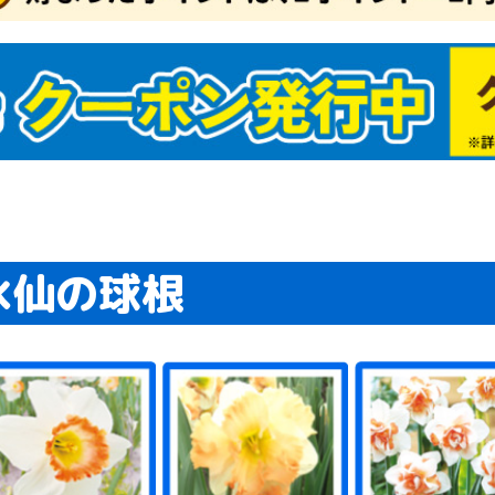
水仙の球根
マネギたね
イコンたね
ンジンたね
ブたね
クサイたね
ャベツたね
ロッコリー＆カリフ
タスたね
メたね
ウレンソウたね
菜類ほかたね
ギたね
ボウたね
洋野菜たね
国野菜たね
ーブたね
菜たねいろいろ
肥作物たね
物たね
ーダーテープたね
レー栽培セット（野
どり野菜（抑制栽
ね関連資材
商品（野菜たね）
マトたね
ウモロコシたね
ボチャたね
ュウリたね
ーマン・シシトウ・
スたね
クラたね
イカたね
ロン・ウリたね
ッキーニたね
ーヤたね
菜たね（大量企画対
菜たね・早割対象商
為結果性品種
ランター菜園向き
肉植物たね
ーブたね2
ーブ
セリ
ジル
菜たね培養土セット
菜たね最終セール
ロピカル野菜たね
安野菜たね
級野菜たね
買得野菜たね
級野菜たね2
チュニアたね
まわりたね
日草たね
スターたね
いとうたね
リーゴールドたね
リアたね
レンジ向き花たね
ターチスたね
スモスたね
ーネーション・なで
車草たね
ンセンカたね
サガオたね
壇・鉢向きたね
の他多年草たね
わりたね
り花向きたね
きょうたね
トックたね
洋おだまきたね
ルコキキョウたね
量花たね
ンジー・ビオラたね
カビオサたね
ルビアたね
日紅たね
88円たね
ットたね
ックスたね
ピーたね
ゲラたね
イートピーたね
牡丹たね
リムラたね
ルフィニウムたね
ピナスたね
の他一年草たね
肉植物たね2
たね関連
ンレンカたね
たね・早割対象商品
予備124
予備125
予備126
激安スターチスたね
激安コスモスたね
激安カーネーション・
激安矢車草たね
激安キンセンカたね
激安花壇・鉢向きたね
激安その他多年草たね
激安切り花向きたね
激安パンジー&ビオラ
激安スカビオサたね
激安ミックスたね
激安ポピーたね
激安葉牡丹たね
ワー
たね）
）たね
ウガラシたね
商品）
こたね
なでしこたね
たね
どり系・玉ねぎ苗
蔵系・玉ねぎ苗
たま系・玉ねぎ苗
まねぎ苗（送料無料
定ニンニク
ワイト六片
ンニク【大量販売】
の他種ニンニク
じゃがいも
ショウガ
イモ
イモ
の他種芋
年発送
月発送
月発送
月発送
月発送
月発送
月発送
月発送
月発送
月発送
月発送
月発送
月発送
壇・プランター向き
年草苗
花向き花苗
買い得花苗
ンジー・ビオラ苗
ラグ・ケース花苗
Wブランド花苗
生植物
国植物
肉植物
苗送料無料企画
末限定！大特価商品
象植物5％クーポン
チュニア・カリブラ
夏おすすめ花苗
植え球根
植え球根
仙
ャーマンアイリス
マリリス
植え球根
色チューリップ
わり咲きチューリッ
袋・ミックスチュー
種系チューリップ
色咲きチューリップ
量・ケース販売チュ
ューリップお買得セ
ューリップそろい咲
ューリップ球根早期
ユリ
かしユリ
砲ユリ
月咲きユリ
大・超特大球ユリ
サブランカ
種ユリ
袋ユリ
ーズリリー
月咲ユリ球根
球根(春)
ジサイ
ラ苗
丹・芍薬
・花梅・花桃
木・庭木
苗
帯花木
木送料無料企画
苗 (落葉)
苗 (常緑)
かん・カンキツ苗
菜苗
チゴ苗
ギ苗
用植物・その他
生ラン
野草
菊
菊
苗最新発表花・普及
フト・胡蝶蘭シンビ
着植物
泉本店ネットショッ
気花苗ケース販売
花
菜・花苗園芸肥料
老の日ギフト
の日ギフト
菜苗（接木）
菜苗（実生）
種おまかせ野菜苗
送料無料★野菜苗セ
送料無料★野菜苗ケ
モヅル
モポット苗
物24年夏秋特別チラ
物24年夏秋特別チラ
予備136
予備137
予備134
物期間外カテゴリー
プラグ花苗
ケース花苗
夏植え球根早期販売
秋植え球根メール便配
秋植え球根早期販売
芳香水仙
カップ咲水仙
バタフライ咲水仙
八重咲水仙
原種系水仙
お買得水仙
ラッパ咲水仙
アマリリス球根
ポットアマリリス
グラジオラス
ダリア
春植え球根在庫処分セ
四季咲バラ苗
つるバラ苗
イングリッシュローズ
牡丹
芍薬
アケビ苗
イチジク苗
ウメ・アンズ苗
カキ苗
キイチゴ苗
キウイ・サルナシ苗
クリ苗
クワ苗
サクランボ苗
ザクロ苗
スモモ苗
ナシ苗
ナッツ苗
ナツメ苗
ブドウ苗
ブルーベリー苗
プルーン苗
ポポー苗
モモ苗
リンゴ苗
その他落葉果樹苗
激安落葉果樹苗
大株果樹苗
実つき果樹苗
送料込み果樹苗
果樹苗関連資材
果樹苗在庫処分
南国フルーツ苗
アボカド苗
バナナ苗
ビワ苗
ヤマモモ苗
常緑その他
温州みかん等苗
台つきカンキツ苗
激安カンキツ苗
大菊 厚物
大菊 管物
2024年発表花
2025年発表花
2026年発表花
シンビジウム
デンドロビューム
仏花・墓花
接木 トマト苗
接木 スイカ苗
接木 種なしスイカ苗
接木 キュウリ苗
接木 ナス苗
接木 ピーマン・トウ
接木 メロン・ウリ苗
接木 ゴーヤ苗
接木 その他野菜苗
接木4連ポット苗
プレミアム野菜苗
実生 トマト苗
実生 カボチャ・ズッ
実生 スイカ苗
実生 キュウリ苗
実生 ナス苗
実生 ピーマン・トウ
実生 メロン・ウリ苗
実生 ゴーヤ苗
実生 トウモロコシ苗
実生 コンパニオンプ
実生 その他野菜苗
実生4連ポット苗
実生 ブロッコリー・
さつまいもイモヅルセ
植物予備1
植物2019年過去マス
植物2020年過去マス
植物2021年過去マス
植物2022年過去マス
植物2023年過去マス
植物旧第5カテゴリー
植物テスト商品
植物ネット限定商品2
植物10月DM
植物週末セール
植物夏秋特別チラシ
植物ガチャ球根
植物送料無料
緑肥SALE
SN!BS(野菜たね)
2023年秋植物大感謝
【売尽し大特価】 イ
植物公開準備
春のガーデニング応援
植物予備29
植物仮登録
植物予備69
デンドロビウム
植物予備59
植物予備60
植物予備67
植物予備68
植物予備85
植物予備127
品種おまかせ激安野菜
秋冬野菜苗
特価！野菜苗半額セー
2023年オススメ野菜
ベランダ・鉢植え向き
ユリ球根 特大球・超
ユリ特大球・超特大球
ユリ球根送料無料
季節咲きユリ
サルビア苗
ゼラニウム苗
カーネーション苗
一年草苗
ハオルチア
アデニウム苗
エアープランツ
グラウンドカバー苗
世界の銘品花苗
花苗送料無料
熱帯花木苗
コチョウラン
その他球根
オリーブ苗
常緑実つき果樹苗
パッションフルーツ苗
激安カンキツ苗2
じゃばら苗
小原紅早生苗
はるみ苗
フィンガーライム苗
お買得果樹苗
お買得ブルーベリー苗
最新発表花
シクラメン
胡蝶蘭・洋ラン
お中元・サマーギフト
正月特集
希少種・限定品(植物)
ハイブッ
サザンハ
ラビット
植物予備2
植物予備3
植物予備4
植物予備3
植物予備3
植物予備3
植物予備3
植物予備5
植物予備2
植物予備3
植物予備3
植物予備6
植物予備9
植物予備1
植物予備1
植物予備1
植物予備1
植物予備1
植物予備2
植物予備4
植物予備4
植物予備4
植物予備5
植物予備5
植物予備4
植物予備5
植物予備7
植物予備7
植物予備7
植物予備8
植物予備6
植物予備6
植物予備6
植物予備6
植物予備6
植物予備9
植物予備9
植物予備9
植物予備9
植物予備9
植物予備9
植物予備9
植物予備9
植物予備9
植物予備1
植物予備1
植物予備1
植物予備1
植物予備1
植物予備1
春植え球
春植え球
球根在庫
秋植え球
画）
苗
ール
ア
ップ
リップ
ト
セット
売
ト
ス販売（国華園出
たね
球根・苗
送
ール
苗
ガラシ苗
キーニ苗
ガラシ苗
ランツ苗
カリフラワー苗
ール
タ
タ
タ
タ
タ
セールチラシ
モヅル
セール
苗
ル
苗
ユリ
特大球
半額セール
ール・送
ール便配
）
かん・柑橘類
・すもも
ロン
んご
イカ
梨・洋梨
梅・生梅
イナップル
ンゴー
イチ
くらんぼ
どう
ちご
の果物
ルーツセット
物２
物３
品予備1
菜セット
つまいも
まねぎ
ゃがいも
ウモロコシ
マト
んにく
ょうが
いも・山芋
いも
ぼう
のこ・松茸
の野菜
菜２
菜３
予備12
惣菜・冷凍おかず
肉・肉加工品・ミー
干し・漬物
菓子
ライフルーツ
凍フルーツ・野菜
味料
物
料・ジュース類・お
物・麺・米
ッツ
まご
詰・保存食
の他 加工食品
予備15
用油・健康オイル
チミツ
ウダー
にんにく・ニンニク
康茶
の他 健康
康食品３
予備20
び・いか
に
太子・魚卵
鮮
たて・貝類
・サーモン
藻類
なぎ
かな
外食品２
外食品３
当地グルメ２
当地グルメ３
イナマイトセール食
品セール２
品セール３
予備24
予備25
予備26
予備27
予備28
予備29
予備30
01食品仮登録
03食品仮登録
05食品仮登録
食品】23秋商品
食品】24春商品
食品】24秋商品
食品】25春商品
食品】25秋商品
品旧商品
切れ商品
予備36
予備37
予備38
予備39
予備40
予備41
予備42
予備43
予備44
予備45
温州みかん
文旦・晩白柚・河内晩
甘平・いよかん
清見・アンコールなど
みかんおすすめ
りんごおすすめ
食品予備2
食品予備3
食品予備4
食品予備5
食品予備6
食品予備7
食品予備8
食品予備9
食品予備13
食品予備14
食品予備16
食品予備17
食品予備18
食品予備19
食品予備21
け
柑など