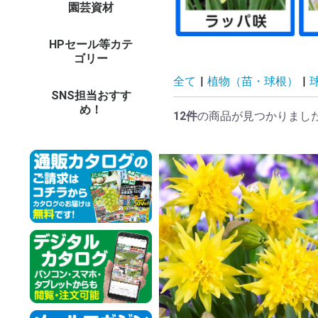
園芸資材
農業機械（耕耘機・噴
園芸支柱
DIY・電動工具
DIY・ガーデン用具
防草シート・マルチ
園芸ネット(防鳥・防
温室用フィルム・不織
鳥獣虫害対策グッズ
防獣ネット・フェンス
温室・保温グッズ
用土・肥料
LED照明 他
庭作りグッズ
鉢・プランター
ガーデンエクステリア
ガーデン家具
オーナメント
菊資材
生活雑貨
ドラレコ・カー用品
防犯カメラ・セキュリ
イルミネーション
担当者のおすすめ
資材イベント
その他エクステリア
和風庭園
木製品
資材未使用カテゴリー
資材予備32
バ
草
チ
噴
耕
ブ
そ
イ
極
ト
グ
天
イ
強
菜
パ
パ
パ
イ
鋼
果
そ
天
短
イ
ス
ト
平
高
電
ハ
鎌
ペ
温
ロ
作
散
土
園
（
（
収
台
ゴ
送
防
マ
防
防
温
EV
愛
愛
パ
防
ト
換
動
モ
虫
捕
ア
ニ
菜
ア
資材
ビ
ア
温
育
【
【
【
土
水
そ
薬
土
セ
庭
LE
LE
L
LE
L
デ
人
バ
レ
庭
パ
テ
ベ
睡
木
ア
強
ブ
陶
ポ
ビ
ス
菜
透
そ
ア
ア
フ
オ
ト
パ
花
日
テ
ウ
ウ
タ
ポ
噴
洋
天
動
【
【
【
【
【
【
【
【
冷
調
防
健
掃
ペ
イ
ア
冬
お
パ
造
の
ア
そ
コ
父
ド
そ
防
そ
ツ
ス
カ
ド
モ
カ
ネ
ロ
イ
そ
資
法
夏
siz
資
大
電
鉄
ペ
目
天
和
人
資
資
資
資
資材
資材
資材
資材
資材
資材
資材
資材
資材
資材
資材
資材
資材
資材
資材
資材
資材
資材
資材
資材
大
大
大
大
大
大
大
大
大
資
資材
資材
資材
資材
資材
資材
資材
資材
資材
資材
資材
資材
資材
資材
資材
資材
資材
資材
資材
資材
資材
資材
資材
資材
資材
資材
資材
資材
資材
資材
資材
資材
資材
資材
資材
資材
資材
資材
資材
資材
資材
資材
資材
資材
霧器 等）
虫・遮光・防風)
布
ティ
パ
結
支
ト
バ
ウ
ャ
用
ど
柱
ー
ー
シ
ル
ト
ー
用
温
ど
ー
す
他
ン
ン
ト
プ他
対
品
ス
ョ
対
グ
HPセール等カテ
オンラインショップセ
新聞広告掲載商品
その他予備9
その他未使用カテゴリ
26
ダ
25
25
25
2
品
そ
プ
20
20
新
新
新
新
1
そ
そ
そ
そ
そ
そ
そ
その
その
その
その
その
その
その
その
その
その
そ
そ
そ
そ
そ
ゴリー
ールカテゴリー
ー2
セ
ー
ー
ー
ポ
ラ
告
告
商
ー3
ー4
ー5
ー7
ー6
全て
|
植物（苗・球根）
|
SNS担当おすす
め！
12件
の商品が見つかりまし