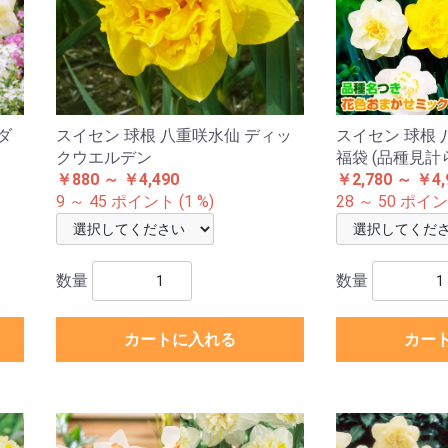
ダ
スイセン 球根 八重咲水仙 ディッ
スイセン 球根
クウエルデン
福袋 (品種見計
￥880 ～ ￥4,490
￥2,780 ～ ￥4,
9 ～ 45 ポイント (1 %)
28 ～ 50 ポイント
数量
数量
カートに入れる
カー