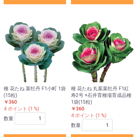
種 花たね 葉牡丹 F1小町 1袋
種 花たね 丸葉葉牡丹 F1紅
(15粒)
寿2号 ※石井育種場育成品種
￥360
1袋(15粒)
4 ポイント (1 %)
￥360
4 ポイント (1 %)
数量
数量