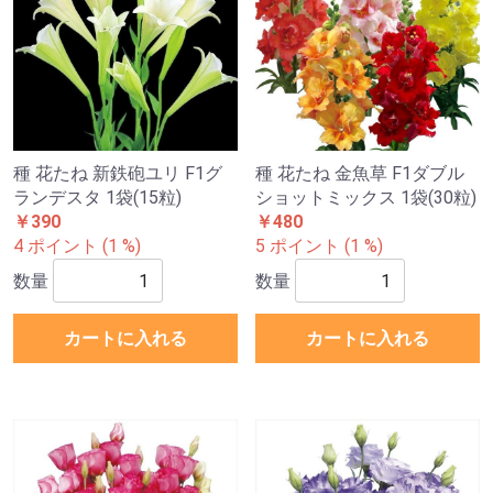
種 花たね 新鉄砲ユリ F1グ
種 花たね 金魚草 F1ダブル
ランデスタ 1袋(15粒)
ショットミックス 1袋(30粒)
￥390
￥480
4 ポイント (1 %)
5 ポイント (1 %)
数量
数量
カートに入れる
カートに入れる