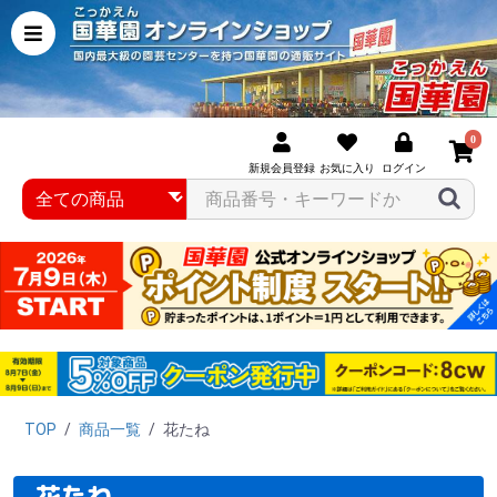
0
新規会員登録
お気に入り
ログイン
TOP
/
商品一覧
/
花たね
花たね