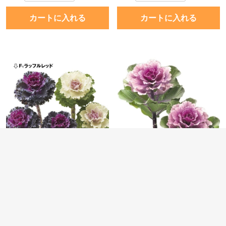
カートに入れる
カートに入れる
種 花たね 葉牡丹 ラッフル葉
種 花たね 葉牡丹 F1フレア
牡丹セット 2種2袋
ローズ 1袋(15粒)
￥750
￥370
8 ポイント (1 %)
4 ポイント (1 %)
数量
数量