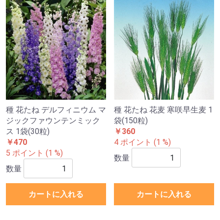
種 花たね デルフィニウム マ
種 花たね 花麦 寒咲早生麦 1
ジックファウンテンミック
袋(150粒)
ス 1袋(30粒)
￥360
￥470
4 ポイント (1 %)
5 ポイント (1 %)
数量
数量
カートに入れる
カートに入れる