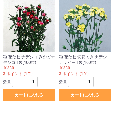
種 花たね ナデシコ みかどナ
種 花たね 切花向き ナデシコ
デシコ 1袋(100粒)
ナッピー 1袋(100粒)
￥330
￥330
3 ポイント (1 %)
3 ポイント (1 %)
数量
数量
カートに入れる
カートに入れる