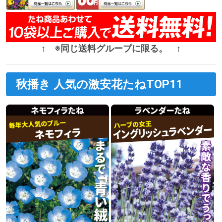
↑ ※同じ送料グループに限る。 ↑
秋播き 人気の激安花たねTOP11