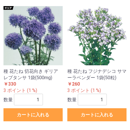
種 花たね 切花向き ギリア
種 花たね フジナデシコ サマ
レプタンサ 1袋(500mg)
ーラベンダー 1袋(50粒)
￥330
￥260
3 ポイント (1 %)
3 ポイント (1 %)
数量
数量
カートに入れる
カートに入れる