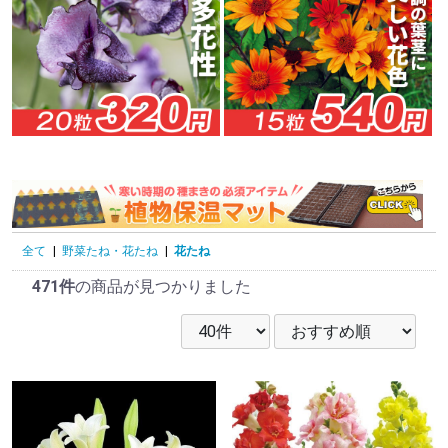
全て
|
野菜たね・花たね
|
花たね
471件
の商品が見つかりました