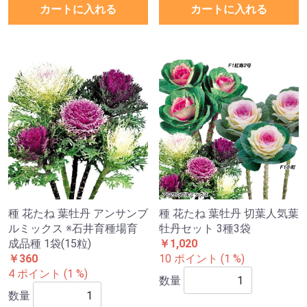
カートに入れる
カートに入れる
種 花たね 葉牡丹 アンサンブ
種 花たね 葉牡丹 切葉人気葉
ルミックス ※石井育種場育
牡丹セット 3種3袋
成品種 1袋(15粒)
￥1,020
￥360
10 ポイント (1 %)
4 ポイント (1 %)
数量
数量