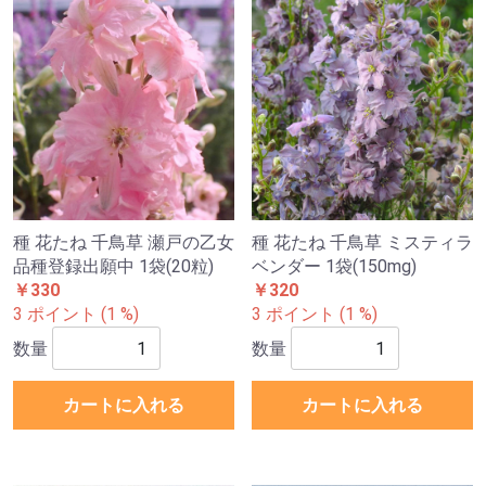
種 花たね 千鳥草 瀬戸の乙女
種 花たね 千鳥草 ミスティラ
品種登録出願中 1袋(20粒)
ベンダー 1袋(150mg)
￥330
￥320
3 ポイント (1 %)
3 ポイント (1 %)
数量
数量
カートに入れる
カートに入れる