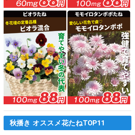
秋播き オススメ花たねTOP11