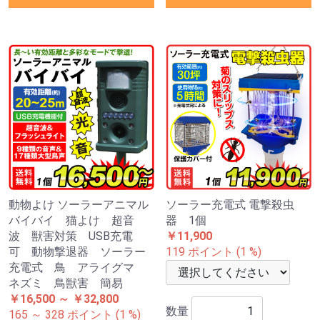
動物よけ ソーラーアニマル
ソーラー充電式 電撃殺虫
バイバイ 猫よけ 超音
器 1個
波 獣害対策 USB充電
￥11,900
可 動物撃退器 ソーラー
119 ポイント (1 %)
充電式 鳥 アライグマ
ネズミ 鳥獣害 簡易
￥16,500 ～ ￥32,800
数量
165 ～ 328 ポイント (1 %)