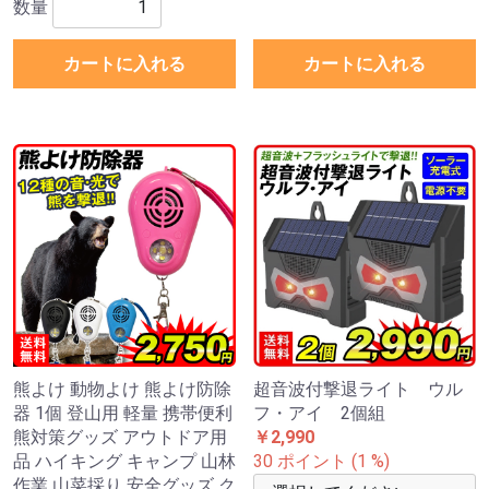
数量
カートに入れる
カートに入れる
熊よけ 動物よけ 熊よけ防除
超音波付撃退ライト ウル
器 1個 登山用 軽量 携帯便利
フ・アイ 2個組
熊対策グッズ アウトドア用
￥2,990
品 ハイキング キャンプ 山林
30 ポイント (1 %)
作業 山菜採り 安全グッズ ク