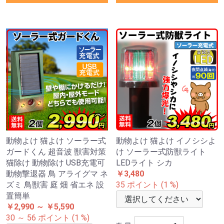
動物よけ 猫よけ ソーラー式
動物よけ 猫よけ イノシシよ
ガードくん 超音波 獣害対策
け ソーラー式防獣ライト
猫除け 動物除け USB充電可
LEDライト シカ
動物撃退器 鳥 アライグマ ネ
￥3,480
ズミ 鳥獣害 庭 畑 省エネ 設
35 ポイント (1 %)
置簡単
￥2,990 ～ ￥5,590
30 ～ 56 ポイント (1 %)