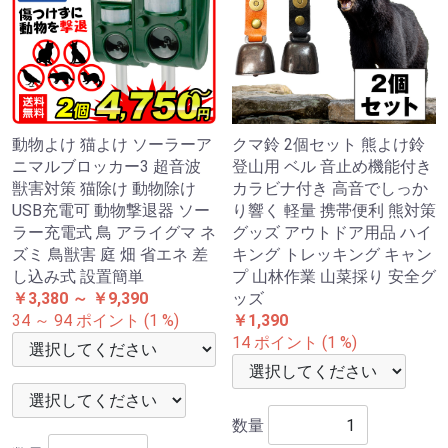
動物よけ 猫よけ ソーラーア
クマ鈴 2個セット 熊よけ鈴
ニマルブロッカー3 超音波
登山用 ベル 音止め機能付き
獣害対策 猫除け 動物除け
カラビナ付き 高音でしっか
USB充電可 動物撃退器 ソー
り響く 軽量 携帯便利 熊対策
ラー充電式 鳥 アライグマ ネ
グッズ アウトドア用品 ハイ
ズミ 鳥獣害 庭 畑 省エネ 差
キング トレッキング キャン
し込み式 設置簡単
プ 山林作業 山菜採り 安全グ
￥3,380 ～ ￥9,390
ッズ
34 ～ 94 ポイント (1 %)
￥1,390
14 ポイント (1 %)
数量