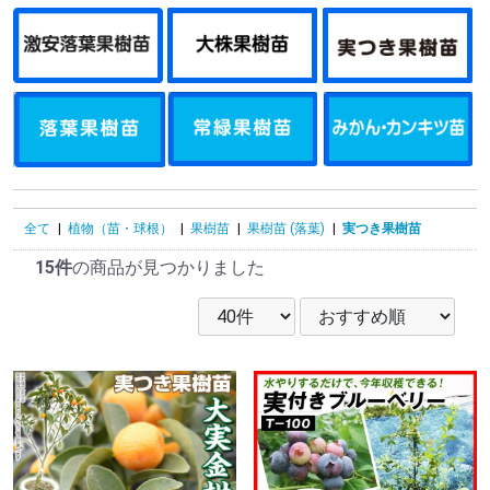
全て
|
植物（苗・球根）
|
果樹苗
|
果樹苗 (落葉)
|
実つき果樹苗
15件
の商品が見つかりました