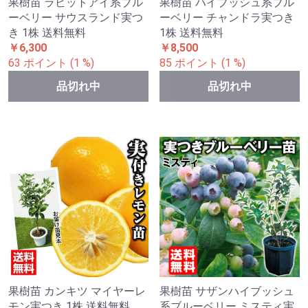
果樹苗 ラビットアイ系ブル
果樹苗 ハイブッシュ系ブル
ーベリー サウスランド実つ
ーベリー チャンドラ実つき
き 1株 送料無料
1株 送料無料
￥6,300
￥8,500
63 ポイント (1 %)
85 ポイント (1 %)
品切れ中
品切れ中
果樹苗 カンキツ マイヤーレ
果樹苗 サザンハイブッシュ
モン実つき 1株 送料無料
系ブルーベリー ミスティ実