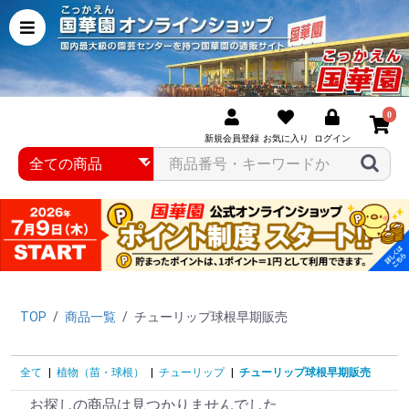
0
新規会員登録
お気に入り
ログイン
TOP
/
商品一覧
/
チューリップ球根早期販売
全て
|
植物（苗・球根）
|
チューリップ
|
チューリップ球根早期販売
お探しの商品は見つかりませんでした