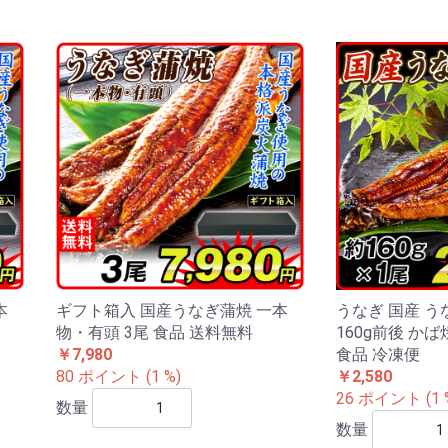
本
ギフト箱入 国産うなぎ蒲焼 一本
うなぎ 国産 う
物・有頭 3尾 食品 送料無料
160g前後 かば
￥7,980
食品 冷凍便
80 ポイント (1 %)
￥2,580
26 ポイント (1 
数量
数量