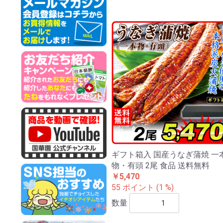
ギフト箱入 国産うなぎ蒲焼 一
物・有頭 2尾 食品 送料無料
￥5,470
55 ポイント (1 %)
数量