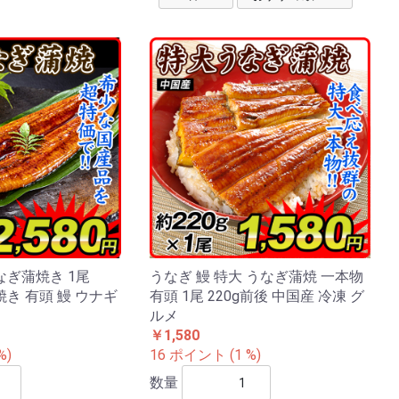
なぎ蒲焼き 1尾
うなぎ 鰻 特大 うなぎ蒲焼 一本物
焼き 有頭 鰻 ウナギ
有頭 1尾 220g前後 中国産 冷凍 グ
ルメ
￥1,580
%)
16 ポイント (1 %)
数量