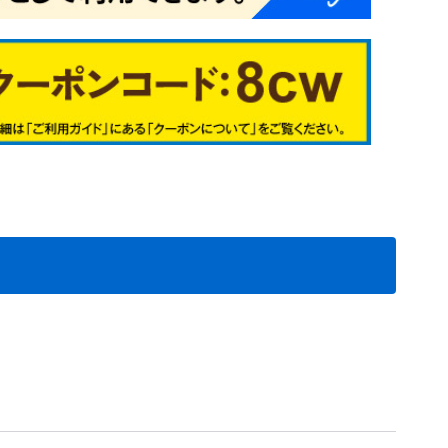
シュ系
イブッシュ系
アイ系
0
1
2
3
7
4
9
6
2
3
4
5
1
6
7
8
5
6
9
7
1
2
3
4
2
3
4
5
6
1
2
3
4
5
6
7
8
9
00
01
02
28
29
31
根在庫処分セ
根在庫処分メ
処分
根在庫処分
植物予備35
植物予備36
植物予備37
植物予備38
植物予備40
植物予備7
植物予備8
植物予備10
植物予備11
植物予備17
植物予備18
植物予備50
植物予備51
植物予備52
植物予備53
植物予備54
料無料
送