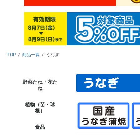
TOP
/
商品一覧
/
うなぎ
うなぎ
野菜たね・花た
野菜たね
花たね
たね栽培資材
たね未使用カテゴリー
（早割）野菜＆花た
タ
ダ
ニ
カ
ハ
キ
ブ
レ
マ
ホ
葉
ネ
ゴ
西
中
ハ
野
緑
穀
シ
リ
秋
た
新
ト
ト
カ
キ
ピ
ナ
オ
ス
メ
ズ
ゴ
野
野
単
プ
多
ハ
ハ
パ
バ
野
野
ト
激
高
お
高
ペ
ひ
百
ア
け
マ
ダ
ア
ス
コ
カ
矢
キ
ア
花
そ
変
切
き
ス
西
ト
大
パ
ス
サ
千
激安
セ
ミ
ポ
ニ
ス
葉
プ
デ
ル
そ
多
花
キ
花
植物
植物
植物
ね
ね・早期予約販売
ラ
菜
培
ト
象
品
し
植物（苗・球
たまねぎ苗
ニンニク種球
種いも
野菜苗（夏秋）
野菜苗（ケース販売・
ミニ観葉植物
ミニ盆栽
花苗
球根
チューリップ
ユリ
花木
果樹苗
山菜・有用植物苗
ラン・山野草
菊苗
厳選 鉢花・花苗
植物ネット限定商品
野菜苗
さつまいも苗
植物未使用カテゴリー
早
貯
赤
た
嘉
ホ
ニ
そ
種
種
里
山
そ
周
8
9
10
11
12
1
2
3
4
5
6
7
花
多
切
お
パ
プ
P
水
南
多
花
週
対
ペ
今
夏
秋
水
ジ
ア
春
単
変
福
原
2
大
チ
チ
チ
花
す
鉄
12
特
カ
原
福
ロ
8
ユリ
ア
バ
牡
桜
植
椿
熱
花
果樹
果樹
み
山
イ
ネ
有
野
山
大
小
菊
ギ
新
和
人
切
野
敬
母
野
野
品
★
★
イ
イ
植
植
植物
植物
植物
植
根）
農家直送）
企
花
セ
コ
プ
リ
ー
ッ
き
販
花
等
プ
ッ
ー
シ
シ
荷
食品
フルーツ
野菜
加工食品
健康食品
魚・水産
酒類
海外食品１
ご当地特産品
食品イベント
食品管理用カテゴリー
食品未使用カテゴリー
み
桃
メ
り
ス
和
青
パ
マ
ラ
さ
ぶ
柿
い
旬
フ
果
果
食
野
さ
た
じ
ト
ト
に
し
長
里
ご
き
旬
野
野
食品
お
精
梅
お
ド
冷
調
乾
飲
穀
ナ
た
缶
そ
食品
食
ハ
パ
黒
健
そ
健
食品
え
か
明
海
ほ
鮭
海
う
さ
海
海
ご
ご
ダ
食
食
食品
食品
食品
食品
食品
食品
食品
26
26
26
【
【
【
【
【
食
品
食品
食品
食品
食品
食品
食品
食品
食品
食品
食品
ト
茶
漬
品