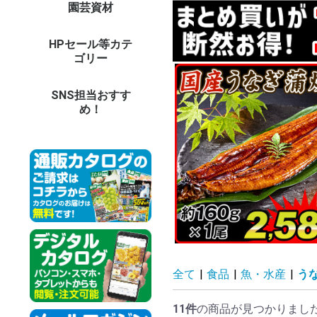
園芸資材
農業機械（耕耘機・噴
園芸支柱
DIY・電動工具
DIY・ガーデン用具
防草シート・マルチ
園芸ネット(防鳥・防
温室用フィルム・不織
鳥獣虫害対策グッズ
防獣ネット・フェンス
温室・保温グッズ
用土・肥料
LED照明 他
庭作りグッズ
鉢・プランター
ガーデンエクステリア
ガーデン家具
オーナメント
菊資材
生活雑貨
ドラレコ・カー用品
防犯カメラ・セキュリ
イルミネーション
担当者のおすすめ
資材イベント
その他エクステリア
和風庭園
木製品
資材未使用カテゴリー
資材予備32
バ
草
チ
噴
耕
ブ
そ
イ
極
ト
グ
天
イ
強
菜
パ
パ
パ
イ
鋼
果
そ
天
短
イ
ス
ト
平
高
電
ハ
鎌
ペ
温
ロ
作
散
土
園
（
（
収
台
ゴ
送
防
マ
防
防
温
EV
愛
愛
パ
防
ト
換
動
モ
虫
捕
ア
ニ
菜
ア
資材
ビ
ア
温
育
【
【
【
土
水
そ
薬
土
セ
庭
LE
LE
L
LE
L
デ
人
バ
レ
庭
パ
テ
ベ
睡
木
ア
強
ブ
陶
ポ
ビ
ス
菜
透
そ
ア
ア
フ
オ
ト
パ
花
日
テ
ウ
ウ
タ
ポ
噴
洋
天
動
【
【
【
【
【
【
【
【
冷
調
防
健
掃
ペ
イ
ア
冬
お
パ
造
の
ア
そ
コ
父
ド
そ
防
そ
ツ
ス
カ
ド
モ
カ
ネ
ロ
イ
そ
資
法
夏
siz
資
大
電
鉄
ペ
目
天
和
人
資
資
資
資
資材
資材
資材
資材
資材
資材
資材
資材
資材
資材
資材
資材
資材
資材
資材
資材
資材
資材
資材
資材
大
大
大
大
大
大
大
大
大
資
資材
資材
資材
資材
資材
資材
資材
資材
資材
資材
資材
資材
資材
資材
資材
資材
資材
資材
資材
資材
資材
資材
資材
資材
資材
資材
資材
資材
資材
資材
資材
資材
資材
資材
資材
資材
資材
資材
資材
資材
資材
資材
資材
資材
霧器 等）
虫・遮光・防風)
布
ティ
パ
結
支
ト
バ
ウ
ャ
用
ど
柱
ー
ー
シ
ル
ト
ー
用
温
ど
ー
す
他
ン
ン
ト
プ他
対
品
ス
ョ
対
グ
HPセール等カテ
オンラインショップセ
新聞広告掲載商品
その他予備9
その他未使用カテゴリ
26
ダ
25
25
25
2
品
そ
プ
20
20
新
新
新
新
1
そ
そ
そ
そ
そ
そ
そ
その
その
その
その
その
その
その
その
その
その
そ
そ
そ
そ
そ
ゴリー
ールカテゴリー
ー2
セ
ー
ー
ー
ポ
ラ
告
告
商
ー3
ー4
ー5
ー7
ー6
SNS担当おすす
め！
全て
|
食品
|
魚・水産
|
う
11件
の商品が見つかりまし