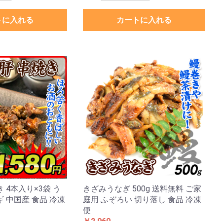
トに入れる
カートに入れる
 4本入り×3袋 う
きざみうなぎ 500g 送料無料 ご家
ギ 中国産 食品 冷凍
庭用 ふぞろい 切り落し 食品 冷凍
便