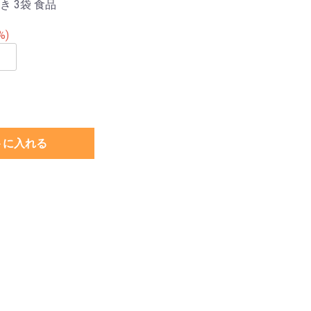
 3袋 食品
%)
トに入れる