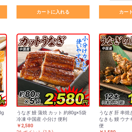
カートに入れる
カー
0g
うなぎ 鰻 蒲焼 カット 約80g×5袋
うなぎ 肝 串焼き
冷凍 中国産 小分け 便利
なきも 鰻 ウナ
￥2,580
便