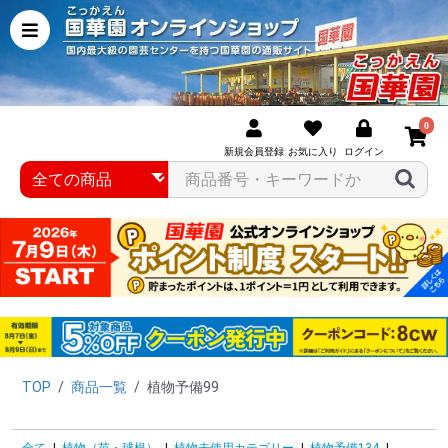
0
新規会員登録
お気に入り
ログイン
TOP
/
商品一覧
/
植物予備99
全て
|
植物（苗・球根）
|
植物未使用カテゴリー
|
植物予備134
|