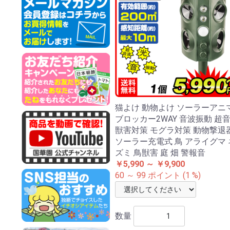
猫よけ 動物よけ ソーラーアニ
ブロッカー2WAY 音波振動 超
獣害対策 モグラ対策 動物撃退
ソーラー充電式 鳥 アライグマ 
ズミ 鳥獣害 庭 畑 警報音
￥5,990 ～ ￥9,900
60 ～ 99 ポイント (1 %)
数量