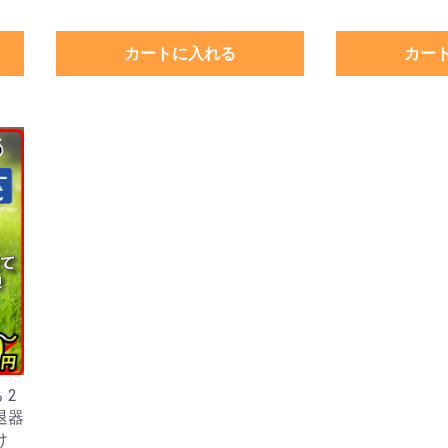
カートに入れる
カー
 2
退器
け