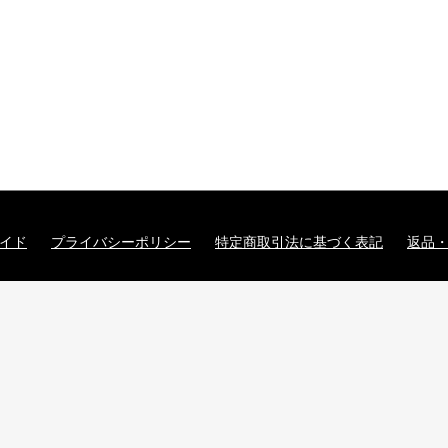
イド
プライバシーポリシー
特定商取引法に基づく表記
返品
国華園オンラインショップ
copyright (c) 国華園オンラインショップ all rights reserved.