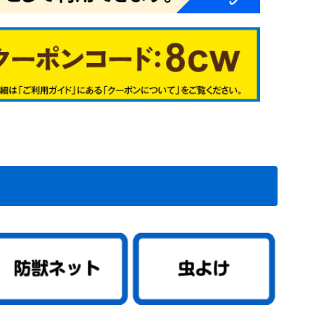
シュ系
イブッシュ系
アイ系
0
1
2
3
7
4
9
6
2
3
4
5
1
6
7
8
5
6
9
7
1
2
3
4
2
3
4
5
6
1
2
3
4
5
6
7
8
9
00
01
02
28
29
31
根在庫処分セ
根在庫処分メ
処分
根在庫処分
植物予備35
植物予備36
植物予備37
植物予備38
植物予備40
植物予備7
植物予備8
植物予備10
植物予備11
植物予備17
植物予備18
植物予備50
植物予備51
植物予備52
植物予備53
植物予備54
料無料
送