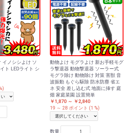
 イノシシよけ ソ
動物よけ モグラよけ 新お手軽モグ
ト LEDライト シ
ラ撃退器 動物撃退器 ソーラー式
モグラ除け 動物除け 対策 害獣 音
波振動 もぐら駆除 防水防塵 省エ
%)
ネ 安全 差し込む式 地面に挿す 庭
畑 家庭菜園 設置簡単
￥1,870 ～ ￥2,840
19 ～ 28 ポイント (1 %)
数量