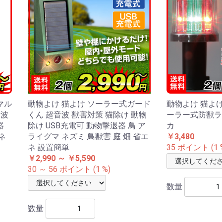
マル
動物よけ 猫よけ ソーラー式ガード
動物よけ 猫よけ
音波
くん 超音波 獣害対策 猫除け 動物
ーラー式防獣ライ
器
除け USB充電可 動物撃退器 鳥 ア
カ
ネ
ライグマ ネズミ 鳥獣害 庭 畑 省エ
￥3,480
ネ 設置簡単
35 ポイント (1 
￥2,990 ～ ￥5,590
30 ～ 56 ポイント (1 %)
数量
数量