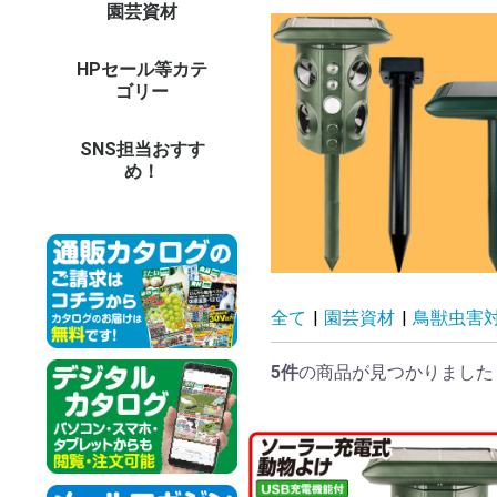
園芸資材
農業機械（耕耘機・噴
園芸支柱
DIY・電動工具
DIY・ガーデン用具
防草シート・マルチ
園芸ネット(防鳥・防
温室用フィルム・不織
鳥獣虫害対策グッズ
防獣ネット・フェンス
温室・保温グッズ
用土・肥料
LED照明 他
庭作りグッズ
鉢・プランター
ガーデンエクステリア
ガーデン家具
オーナメント
菊資材
生活雑貨
ドラレコ・カー用品
防犯カメラ・セキュリ
イルミネーション
担当者のおすすめ
資材イベント
その他エクステリア
和風庭園
木製品
資材未使用カテゴリー
資材予備32
バ
草
チ
噴
耕
ブ
そ
イ
極
ト
グ
天
イ
強
菜
パ
パ
パ
イ
鋼
果
そ
天
短
イ
ス
ト
平
高
電
ハ
鎌
ペ
温
ロ
作
散
土
園
（
（
収
台
ゴ
送
防
マ
防
防
温
EV
愛
愛
パ
防
ト
換
動
モ
虫
捕
ア
ニ
菜
ア
資材
ビ
ア
温
育
【
【
【
土
水
そ
薬
土
セ
庭
LE
LE
L
LE
L
デ
人
バ
レ
庭
パ
テ
ベ
睡
木
ア
強
ブ
陶
ポ
ビ
ス
菜
透
そ
ア
ア
フ
オ
ト
パ
花
日
テ
ウ
ウ
タ
ポ
噴
洋
天
動
【
【
【
【
【
【
【
【
冷
調
防
健
掃
ペ
イ
ア
冬
お
パ
造
の
ア
そ
コ
父
ド
そ
防
そ
ツ
ス
カ
ド
モ
カ
ネ
ロ
イ
そ
資
法
夏
siz
資
大
電
鉄
ペ
目
天
和
人
資
資
資
資
資材
資材
資材
資材
資材
資材
資材
資材
資材
資材
資材
資材
資材
資材
資材
資材
資材
資材
資材
資材
大
大
大
大
大
大
大
大
大
資
資材
資材
資材
資材
資材
資材
資材
資材
資材
資材
資材
資材
資材
資材
資材
資材
資材
資材
資材
資材
資材
資材
資材
資材
資材
資材
資材
資材
資材
資材
資材
資材
資材
資材
資材
資材
資材
資材
資材
資材
資材
資材
資材
資材
霧器 等）
虫・遮光・防風)
布
ティ
パ
結
支
ト
バ
ウ
ャ
用
ど
柱
ー
ー
シ
ル
ト
ー
用
温
ど
ー
す
他
ン
ン
ト
プ他
対
品
ス
ョ
対
グ
HPセール等カテ
オンラインショップセ
新聞広告掲載商品
その他予備9
その他未使用カテゴリ
26
ダ
25
25
25
2
品
そ
プ
20
20
新
新
新
新
1
そ
そ
そ
そ
そ
そ
そ
その
その
その
その
その
その
その
その
その
その
そ
そ
そ
そ
そ
ゴリー
ールカテゴリー
ー2
セ
ー
ー
ー
ポ
ラ
告
告
商
ー3
ー4
ー5
ー7
ー6
SNS担当おすす
め！
全て
|
園芸資材
|
鳥獣虫害
5件
の商品が見つかりました