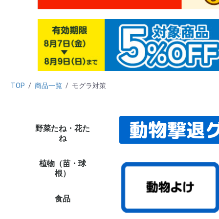
TOP
/
商品一覧
/
モグラ対策
動物撃退
野菜たね・花た
野菜たね
花たね
たね栽培資材
たね未使用カテゴリー
（早割）野菜＆花た
タ
ダ
ニ
カ
ハ
キ
ブ
レ
マ
ホ
葉
ネ
ゴ
西
中
ハ
野
緑
穀
シ
リ
秋
た
新
ト
ト
カ
キ
ピ
ナ
オ
ス
メ
ズ
ゴ
野
野
単
プ
多
ハ
ハ
パ
バ
野
野
ト
激
高
お
高
ペ
ひ
百
ア
け
マ
ダ
ア
ス
コ
カ
矢
キ
ア
花
そ
変
切
き
ス
西
ト
大
パ
ス
サ
千
激安
セ
ミ
ポ
ニ
ス
葉
プ
デ
ル
そ
多
花
キ
花
植物
植物
植物
ね
ね・早期予約販売
ラ
菜
培
ト
象
品
し
植物（苗・球
たまねぎ苗
ニンニク種球
種いも
野菜苗（夏秋）
野菜苗（ケース販売・
ミニ観葉植物
ミニ盆栽
花苗
球根
チューリップ
ユリ
花木
果樹苗
山菜・有用植物苗
ラン・山野草
菊苗
厳選 鉢花・花苗
植物ネット限定商品
野菜苗
さつまいも苗
植物未使用カテゴリー
早
貯
赤
た
嘉
ホ
ニ
そ
種
種
里
山
そ
周
8
9
10
11
12
1
2
3
4
5
6
7
花
多
切
お
パ
プ
P
水
南
多
花
週
対
ペ
今
夏
秋
水
ジ
ア
春
単
変
福
原
2
大
チ
チ
チ
花
す
鉄
12
特
カ
原
福
ロ
8
ユリ
ア
バ
牡
桜
植
椿
熱
花
果樹
果樹
み
山
イ
ネ
有
野
山
大
小
菊
ギ
新
和
人
切
野
敬
母
野
野
品
★
★
イ
イ
植
植
植物
植物
植物
植
根）
農家直送）
企
花
セ
コ
プ
リ
ー
ッ
き
販
花
等
プ
ッ
ー
シ
シ
荷
食品
フルーツ
野菜
加工食品
健康食品
魚・水産
酒類
海外食品１
ご当地特産品
食品イベント
食品管理用カテゴリー
食品未使用カテゴリー
み
桃
メ
り
ス
和
青
パ
マ
ラ
さ
ぶ
柿
い
旬
フ
果
果
食
野
さ
た
じ
ト
ト
に
し
長
里
ご
き
旬
野
野
食品
お
精
梅
お
ド
冷
調
乾
飲
穀
ナ
た
缶
そ
食品
食
ハ
パ
黒
健
そ
健
食品
え
か
明
海
ほ
鮭
海
う
さ
海
海
ご
ご
ダ
食
食
食品
食品
食品
食品
食品
食品
食品
26
26
26
【
【
【
【
【
食
品
食品
食品
食品
食品
食品
食品
食品
食品
食品
食品
ト
茶
漬
品