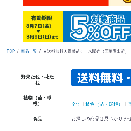
TOP
/
商品一覧
/
★送料無料★野菜苗ケース販売（国華園出荷）
送料無料
野菜たね・花た
野菜たね
花たね
たね栽培資材
たね未使用カテゴリー
（早割）野菜＆花た
タ
ダ
ニ
カ
ハ
キ
ブ
レ
マ
ホ
葉
ネ
ゴ
西
中
ハ
野
緑
穀
シ
リ
秋
た
新
ト
ト
カ
キ
ピ
ナ
オ
ス
メ
ズ
ゴ
野
野
単
プ
多
ハ
ハ
パ
バ
野
野
ト
激
高
お
高
ペ
ひ
百
ア
け
マ
ダ
ア
ス
コ
カ
矢
キ
ア
花
そ
変
切
き
ス
西
ト
大
パ
ス
サ
千
激安
セ
ミ
ポ
ニ
ス
葉
プ
デ
ル
そ
多
花
キ
花
植物
植物
植物
ね
ね・早期予約販売
ラ
菜
培
ト
象
品
し
植物（苗・球
たまねぎ苗
ニンニク種球
種いも
野菜苗（夏秋）
野菜苗（ケース販売・
ミニ観葉植物
ミニ盆栽
花苗
球根
チューリップ
ユリ
花木
果樹苗
山菜・有用植物苗
ラン・山野草
菊苗
厳選 鉢花・花苗
植物ネット限定商品
野菜苗
さつまいも苗
植物未使用カテゴリー
早
貯
赤
た
嘉
ホ
ニ
そ
種
種
里
山
そ
周
8
9
10
11
12
1
2
3
4
5
6
7
花
多
切
お
パ
プ
P
水
南
多
花
週
対
ペ
今
夏
秋
水
ジ
ア
春
単
変
福
原
2
大
チ
チ
チ
花
す
鉄
12
特
カ
原
福
ロ
8
ユリ
ア
バ
牡
桜
植
椿
熱
花
果樹
果樹
み
山
イ
ネ
有
野
山
大
小
菊
ギ
新
和
人
切
野
敬
母
野
野
品
★
★
イ
イ
植
植
植物
植物
植物
植
根）
農家直送）
企
花
セ
コ
プ
リ
ー
ッ
き
販
花
等
プ
ッ
ー
シ
シ
全て
|
植物（苗・球根）
|
荷
お探しの商品は見つかりま
食品
フルーツ
野菜
加工食品
健康食品
魚・水産
酒類
海外食品１
ご当地特産品
食品イベント
食品管理用カテゴリー
食品未使用カテゴリー
み
桃
メ
り
ス
和
青
パ
マ
ラ
さ
ぶ
柿
い
旬
フ
果
果
食
野
さ
た
じ
ト
ト
に
し
長
里
ご
き
旬
野
野
食品
お
精
梅
お
ド
冷
調
乾
飲
穀
ナ
た
缶
そ
食品
食
ハ
パ
黒
健
そ
健
食品
え
か
明
海
ほ
鮭
海
う
さ
海
海
ご
ご
ダ
食
食
食品
食品
食品
食品
食品
食品
食品
26
26
26
【
【
【
【
【
食
品
食品
食品
食品
食品
食品
食品
食品
食品
食品
食品
ト
茶
漬
品