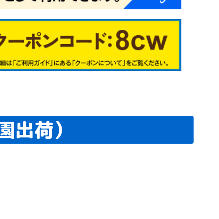
園出荷）
シュ系
イブッシュ系
アイ系
0
1
2
3
7
4
9
6
2
3
4
5
1
6
7
8
5
6
9
7
1
2
3
4
2
3
4
5
6
1
2
3
4
5
6
7
8
9
00
01
02
28
29
31
根在庫処分セ
根在庫処分メ
処分
根在庫処分
植物予備35
植物予備36
植物予備37
植物予備38
植物予備40
植物予備7
植物予備8
植物予備10
植物予備11
植物予備17
植物予備18
植物予備50
植物予備51
植物予備52
植物予備53
植物予備54
料無料
送