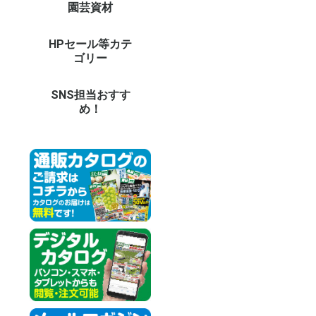
園芸資材
農業機械（耕耘機・噴
園芸支柱
DIY・電動工具
DIY・ガーデン用具
防草シート・マルチ
園芸ネット(防鳥・防
温室用フィルム・不織
鳥獣虫害対策グッズ
防獣ネット・フェンス
温室・保温グッズ
用土・肥料
LED照明 他
庭作りグッズ
鉢・プランター
ガーデンエクステリア
ガーデン家具
オーナメント
菊資材
生活雑貨
ドラレコ・カー用品
防犯カメラ・セキュリ
イルミネーション
担当者のおすすめ
資材イベント
その他エクステリア
和風庭園
木製品
資材未使用カテゴリー
資材予備32
バ
草
チ
噴
耕
ブ
そ
イ
極
ト
グ
天
イ
強
菜
パ
パ
パ
イ
鋼
果
そ
天
短
イ
ス
ト
平
高
電
ハ
鎌
ペ
温
ロ
作
散
土
園
（
（
収
台
ゴ
送
防
マ
防
防
温
EV
愛
愛
パ
防
ト
換
動
モ
虫
捕
ア
ニ
菜
ア
資材
ビ
ア
温
育
【
【
【
土
水
そ
薬
土
セ
庭
LE
LE
L
LE
L
デ
人
バ
レ
庭
パ
テ
ベ
睡
木
ア
強
ブ
陶
ポ
ビ
ス
菜
透
そ
ア
ア
フ
オ
ト
パ
花
日
テ
ウ
ウ
タ
ポ
噴
洋
天
動
【
【
【
【
【
【
【
【
冷
調
防
健
掃
ペ
イ
ア
冬
お
パ
造
の
ア
そ
コ
父
ド
そ
防
そ
ツ
ス
カ
ド
モ
カ
ネ
ロ
イ
そ
資
法
夏
siz
資
大
電
鉄
ペ
目
天
和
人
資
資
資
資
資材
資材
資材
資材
資材
資材
資材
資材
資材
資材
資材
資材
資材
資材
資材
資材
資材
資材
資材
資材
大
大
大
大
大
大
大
大
大
資
資材
資材
資材
資材
資材
資材
資材
資材
資材
資材
資材
資材
資材
資材
資材
資材
資材
資材
資材
資材
資材
資材
資材
資材
資材
資材
資材
資材
資材
資材
資材
資材
資材
資材
資材
資材
資材
資材
資材
資材
資材
資材
資材
資材
霧器 等）
虫・遮光・防風)
布
ティ
パ
結
支
ト
バ
ウ
ャ
用
ど
柱
ー
ー
シ
ル
ト
ー
用
温
ど
ー
す
他
ン
ン
ト
プ他
対
品
ス
ョ
対
グ
HPセール等カテ
オンラインショップセ
新聞広告掲載商品
その他予備9
その他未使用カテゴリ
26
ダ
25
25
25
2
品
そ
プ
20
20
新
新
新
新
1
そ
そ
そ
そ
そ
そ
そ
その
その
その
その
その
その
その
その
その
その
そ
そ
そ
そ
そ
ゴリー
ールカテゴリー
ー2
セ
ー
ー
ー
ポ
ラ
告
告
商
ー3
ー4
ー5
ー7
ー6
SNS担当おすす
め！