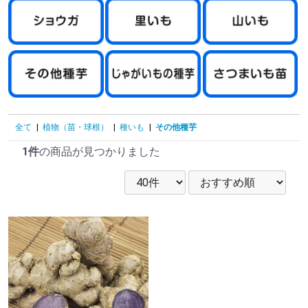
全て
|
植物（苗・球根）
|
種いも
|
その他種芋
1件
の商品が見つかりました