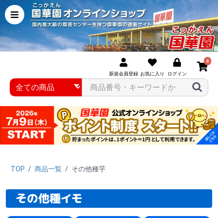
0
新規会員登録
お気に入り
ログイン
TOP
/
商品一覧
/
その他種芋
その他種イモ