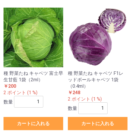
種 野菜たね キャベツ 富士早
種 野菜たね キャベツ F1レ
生甘藍 1袋（2ml）
ッドボールキャベツ 1袋
￥200
（0.4ml）
2 ポイント (1 %)
￥248
2 ポイント (1 %)
数量
数量
カートに入れる
カートに入れる