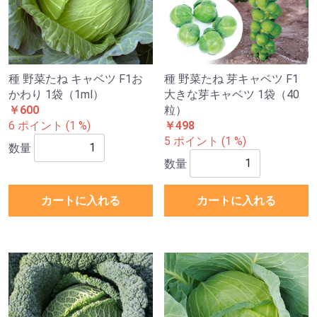
種 野菜たね キャベツ F1お
種 野菜たね 芽キャベツ F1
かわり 1袋（1ml）
大きな芽キャベツ 1袋（40
￥600
粒）
6 ポイント (1 %)
￥498
5 ポイント (1 %)
数量
数量
カートに入れる
カートに入れる