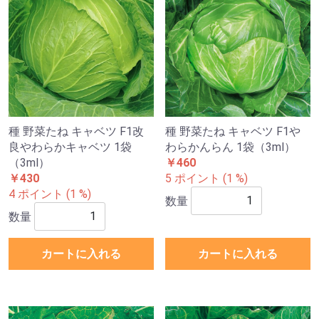
種 野菜たね キャベツ F1改
種 野菜たね キャベツ F1や
良やわらかキャベツ 1袋
わらかんらん 1袋（3ml）
（3ml）
￥460
￥430
5 ポイント (1 %)
4 ポイント (1 %)
数量
数量
カートに入れる
カートに入れる