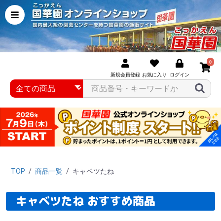
0
新規会員登録
お気に入り
ログイン
TOP
/
商品一覧
/
キャベツたね
キャベツたね おすすめ商品