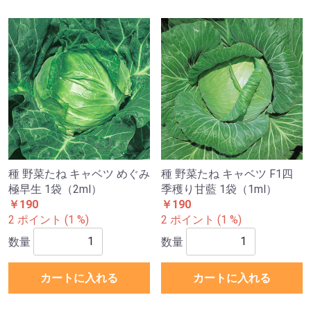
種 野菜たね キャベツ めぐみ
種 野菜たね キャベツ F1四
極早生 1袋（2ml）
季穫り甘藍 1袋（1ml）
￥190
￥190
2 ポイント (1 %)
2 ポイント (1 %)
数量
数量
カートに入れる
カートに入れる