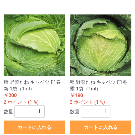
種 野菜たね キャベツ F1春
種 野菜たね キャベツ F1冬
新 1袋（1ml）
霧 1袋（1ml）
￥200
￥190
2 ポイント (1 %)
2 ポイント (1 %)
数量
数量
カートに入れる
カートに入れる