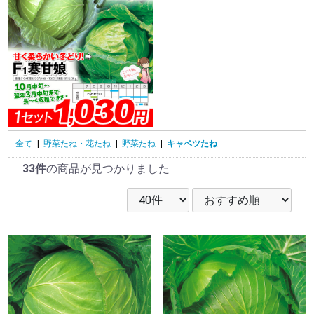
全て
|
野菜たね・花たね
|
野菜たね
|
キャベツたね
33件
の商品が見つかりました