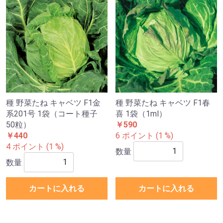
種 野菜たね キャベツ F1金
種 野菜たね キャベツ F1春
系201号 1袋（コート種子
喜 1袋（1ml）
50粒）
￥590
￥440
6 ポイント (1 %)
4 ポイント (1 %)
数量
数量
カートに入れる
カートに入れる