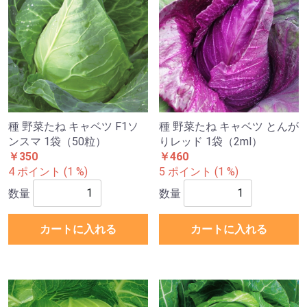
種 野菜たね キャベツ F1ソ
種 野菜たね キャベツ とんが
ンスマ 1袋（50粒）
りレッド 1袋（2ml）
￥350
￥460
4 ポイント (1 %)
5 ポイント (1 %)
数量
数量
カートに入れる
カートに入れる