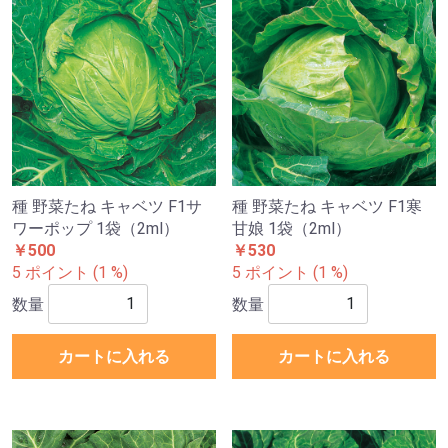
種 野菜たね キャベツ F1サ
種 野菜たね キャベツ F1寒
ワーポップ 1袋（2ml）
甘娘 1袋（2ml）
￥500
￥530
5 ポイント (1 %)
5 ポイント (1 %)
数量
数量
カートに入れる
カートに入れる