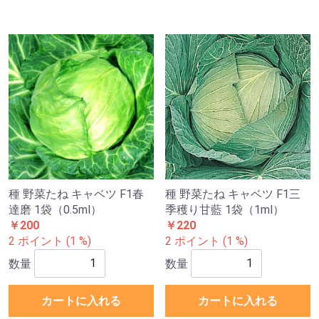
種 野菜たね キャベツ F1春
種 野菜たね キャベツ F1三
達磨 1袋（0.5ml）
季穫り甘藍 1袋（1ml）
￥200
￥220
2 ポイント (1 %)
2 ポイント (1 %)
数量
数量
カートに入れる
カートに入れる