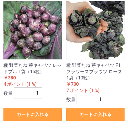
種 野菜たね 芽キャベツ レッ
種 野菜たね 芽キャベツ F1
ドブル 1袋（15粒）
フラワースプラウツ ローズ
￥380
1袋（10粒）
4 ポイント (1 %)
￥700
7 ポイント (1 %)
数量
数量
カートに入れる
カートに入れる