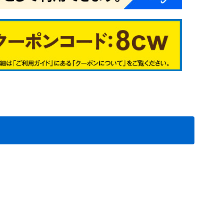
シュ系
イブッシュ系
アイ系
0
1
2
3
7
4
9
6
2
3
4
5
1
6
7
8
5
6
9
7
1
2
3
4
2
3
4
5
6
1
2
3
4
5
6
7
8
9
00
01
02
28
29
31
根在庫処分セ
根在庫処分メ
処分
根在庫処分
植物予備35
植物予備36
植物予備37
植物予備38
植物予備40
植物予備7
植物予備8
植物予備10
植物予備11
植物予備17
植物予備18
植物予備50
植物予備51
植物予備52
植物予備53
植物予備54
料無料
送