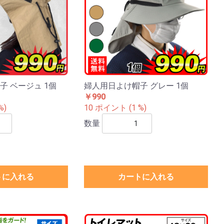
子 ベージュ 1個
婦人用日よけ帽子 グレー 1個
￥990
%)
10 ポイント (1 %)
数量
トに入れる
カートに入れる