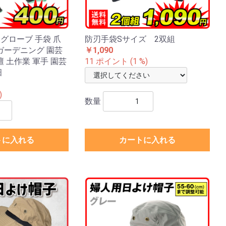
 グローブ 手袋 爪
防刃手袋Sサイズ 2双組
ガーデニング 園芸
￥1,090
壇 土作業 軍手 園芸
11 ポイント (1 %)
畑
)
数量
トに入れる
カートに入れる