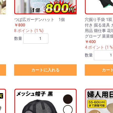
つば広ガーデンハット 1個
穴掘り手袋 1双
￥800
付き 掘る道具 
8 ポイント (1 %)
用品 畑仕事 花
グローブ 菜菜
数量
￥400
4 ポイント (1 %
数量
カートに入れる
カー