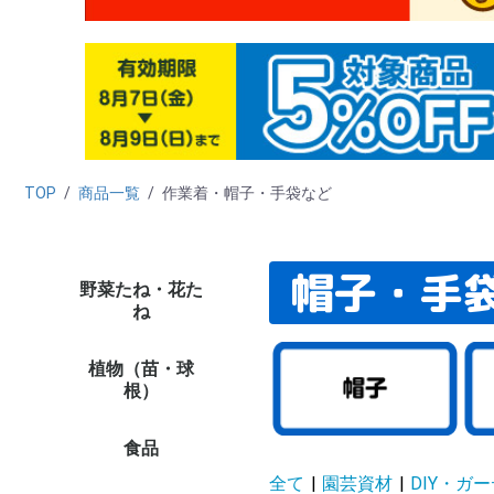
TOP
/
商品一覧
/
作業着・帽子・手袋など
帽子・手
野菜たね・花た
野菜たね
花たね
たね栽培資材
たね未使用カテゴリー
（早割）野菜＆花た
タ
ダ
ニ
カ
ハ
キ
ブ
レ
マ
ホ
葉
ネ
ゴ
西
中
ハ
野
緑
穀
シ
リ
秋
た
新
ト
ト
カ
キ
ピ
ナ
オ
ス
メ
ズ
ゴ
野
野
単
プ
多
ハ
ハ
パ
バ
野
野
ト
激
高
お
高
ペ
ひ
百
ア
け
マ
ダ
ア
ス
コ
カ
矢
キ
ア
花
そ
変
切
き
ス
西
ト
大
パ
ス
サ
千
激安
セ
ミ
ポ
ニ
ス
葉
プ
デ
ル
そ
多
花
キ
花
植物
植物
植物
ね
ね・早期予約販売
ラ
菜
培
ト
象
品
し
植物（苗・球
たまねぎ苗
ニンニク種球
種いも
野菜苗（夏秋）
野菜苗（ケース販売・
ミニ観葉植物
ミニ盆栽
花苗
球根
チューリップ
ユリ
花木
果樹苗
山菜・有用植物苗
ラン・山野草
菊苗
厳選 鉢花・花苗
植物ネット限定商品
野菜苗
さつまいも苗
植物未使用カテゴリー
早
貯
赤
た
嘉
ホ
ニ
そ
種
種
里
山
そ
周
8
9
10
11
12
1
2
3
4
5
6
7
花
多
切
お
パ
プ
P
水
南
多
花
週
対
ペ
今
夏
秋
水
ジ
ア
春
単
変
福
原
2
大
チ
チ
チ
花
す
鉄
12
特
カ
原
福
ロ
8
ユリ
ア
バ
牡
桜
植
椿
熱
花
果樹
果樹
み
山
イ
ネ
有
野
山
大
小
菊
ギ
新
和
人
切
野
敬
母
野
野
品
★
★
イ
イ
植
植
植物
植物
植物
植
根）
農家直送）
企
花
セ
コ
プ
リ
ー
ッ
き
販
花
等
プ
ッ
ー
シ
シ
荷
食品
フルーツ
野菜
加工食品
健康食品
魚・水産
酒類
海外食品１
ご当地特産品
食品イベント
食品管理用カテゴリー
食品未使用カテゴリー
み
桃
メ
り
ス
和
青
パ
マ
ラ
さ
ぶ
柿
い
旬
フ
果
果
食
野
さ
た
じ
ト
ト
に
し
長
里
ご
き
旬
野
野
食品
お
精
梅
お
ド
冷
調
乾
飲
穀
ナ
た
缶
そ
食品
食
ハ
パ
黒
健
そ
健
食品
え
か
明
海
ほ
鮭
海
う
さ
海
海
ご
ご
ダ
食
食
食品
食品
食品
食品
食品
食品
食品
26
26
26
【
【
【
【
【
食
品
食品
食品
食品
食品
食品
食品
食品
食品
食品
食品
ト
茶
漬
品
全て
|
園芸資材
|
DIY・ガ