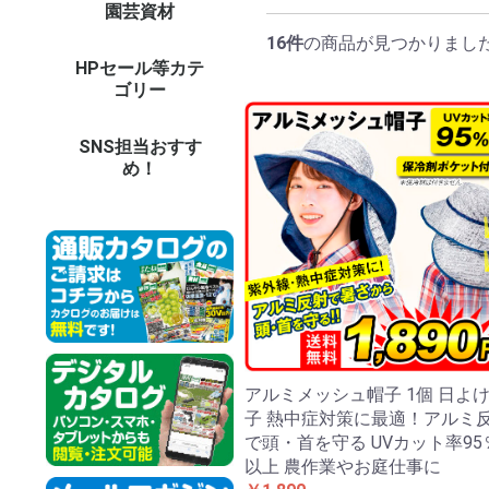
園芸資材
農業機械（耕耘機・噴
園芸支柱
DIY・電動工具
DIY・ガーデン用具
防草シート・マルチ
園芸ネット(防鳥・防
温室用フィルム・不織
鳥獣虫害対策グッズ
防獣ネット・フェンス
温室・保温グッズ
用土・肥料
LED照明 他
庭作りグッズ
鉢・プランター
ガーデンエクステリア
ガーデン家具
オーナメント
菊資材
生活雑貨
ドラレコ・カー用品
防犯カメラ・セキュリ
イルミネーション
担当者のおすすめ
資材イベント
その他エクステリア
和風庭園
木製品
資材未使用カテゴリー
資材予備32
バ
草
チ
噴
耕
ブ
そ
イ
極
ト
グ
天
イ
強
菜
パ
パ
パ
イ
鋼
果
そ
天
短
イ
ス
ト
平
高
電
ハ
鎌
ペ
温
ロ
作
散
土
園
（
（
収
台
ゴ
送
防
マ
防
防
温
EV
愛
愛
パ
防
ト
換
動
モ
虫
捕
ア
ニ
菜
ア
資材
ビ
ア
温
育
【
【
【
土
水
そ
薬
土
セ
庭
LE
LE
L
LE
L
デ
人
バ
レ
庭
パ
テ
ベ
睡
木
ア
強
ブ
陶
ポ
ビ
ス
菜
透
そ
ア
ア
フ
オ
ト
パ
花
日
テ
ウ
ウ
タ
ポ
噴
洋
天
動
【
【
【
【
【
【
【
【
冷
調
防
健
掃
ペ
イ
ア
冬
お
パ
造
の
ア
そ
コ
父
ド
そ
防
そ
ツ
ス
カ
ド
モ
カ
ネ
ロ
イ
そ
資
法
夏
siz
資
大
電
鉄
ペ
目
天
和
人
資
資
資
資
資材
資材
資材
資材
資材
資材
資材
資材
資材
資材
資材
資材
資材
資材
資材
資材
資材
資材
資材
資材
大
大
大
大
大
大
大
大
大
資
資材
資材
資材
資材
資材
資材
資材
資材
資材
資材
資材
資材
資材
資材
資材
資材
資材
資材
資材
資材
資材
資材
資材
資材
資材
資材
資材
資材
資材
資材
資材
資材
資材
資材
資材
資材
資材
資材
資材
資材
資材
資材
資材
資材
霧器 等）
虫・遮光・防風)
布
ティ
パ
結
支
ト
バ
ウ
ャ
用
ど
柱
ー
ー
シ
ル
ト
ー
用
温
ど
ー
す
他
ン
ン
ト
プ他
対
品
ス
ョ
対
グ
16件
の商品が見つかりまし
HPセール等カテ
オンラインショップセ
新聞広告掲載商品
その他予備9
その他未使用カテゴリ
26
ダ
25
25
25
2
品
そ
プ
20
20
新
新
新
新
1
そ
そ
そ
そ
そ
そ
そ
その
その
その
その
その
その
その
その
その
その
そ
そ
そ
そ
そ
ゴリー
ールカテゴリー
ー2
セ
ー
ー
ー
ポ
ラ
告
告
商
ー3
ー4
ー5
ー7
ー6
SNS担当おすす
め！
アルミメッシュ帽子 1個 日よ
子 熱中症対策に最適！アルミ
で頭・首を守る UVカット率95
以上 農作業やお庭仕事に