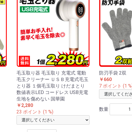
個
毛玉取り器 毛玉取り 充電式 電動
防刃手袋 2双
毛玉クリーナー ＵＳＢ充電式毛玉
￥660
とり器 １個毛玉取り けだまとり
7 ポイント (1 %
数値表示LED コードレス USB充電
生地を傷めない 国華園
￥2,280
数量
23 ポイント (1 %)