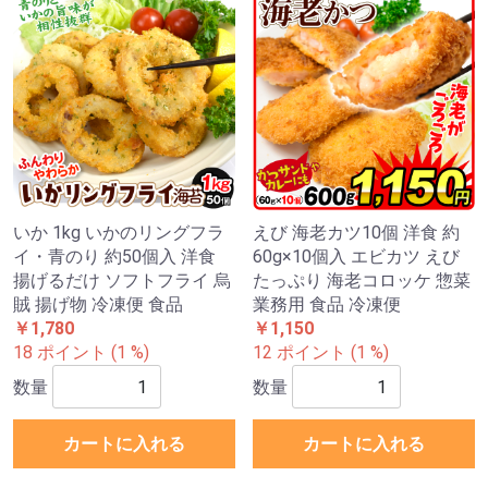
いか 1kg いかのリングフラ
えび 海老カツ10個 洋食 約
イ・青のり 約50個入 洋食
60g×10個入 エビカツ えび
揚げるだけ ソフトフライ 烏
たっぷり 海老コロッケ 惣菜
賊 揚げ物 冷凍便 食品
業務用 食品 冷凍便
￥1,780
￥1,150
18 ポイント (1 %)
12 ポイント (1 %)
数量
数量
カートに入れる
カートに入れる