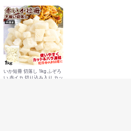
いか短冊 切落し 1kg ふぞろ
い 赤イカ 切り込み入り カッ
トいか 徳用 バラ凍結 冷凍便
食品
￥1,480
15 ポイント (1 %)
品切れ中