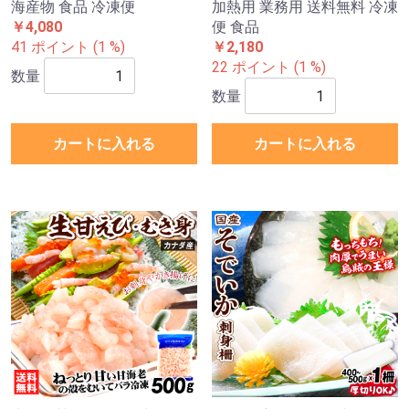
海産物 食品 冷凍便
加熱用 業務用 送料無料 冷凍
￥4,080
便 食品
41 ポイント (1 %)
￥2,180
22 ポイント (1 %)
数量
数量
カートに入れる
カートに入れる