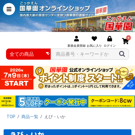
0
新規会員登録
お気に入り
ログイン
TOP
/
商品一覧
/
えび・いか
えび・いか