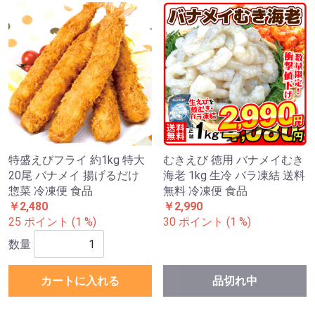
特盛えびフライ 約1kg 特大
むきえび 徳用 バナメイむき
20尾 バナメイ 揚げるだけ
海老 1kg 生冷 バラ凍結 送料
惣菜 冷凍便 食品
無料 冷凍便 食品
￥2,480
￥2,990
25 ポイント (1 %)
30 ポイント (1 %)
数量
カートに入れる
品切れ中