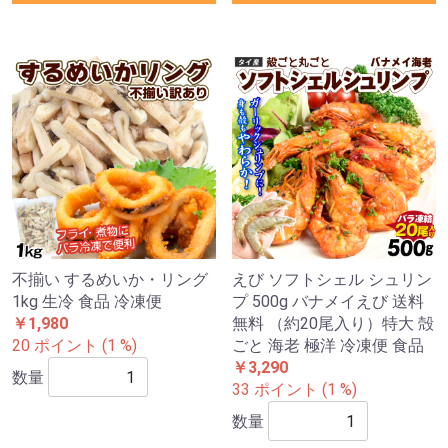
不揃い するめいか・リング
えび ソフトシェル シュリン
1kg 生冷 食品 冷凍便
プ 500g バナメイえび 送料
￥1,980
無料 （約20尾入り）特大 殻
20 ポイント (1 %)
ごと 海老 極洋 冷凍便 食品
￥3,290
数量
33 ポイント (1 %)
数量