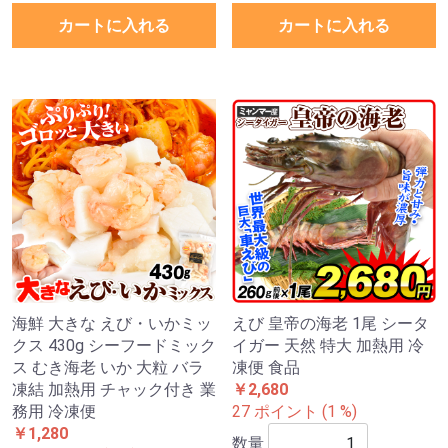
カートに入れる
カートに入れる
海鮮 大きな えび・いかミッ
えび 皇帝の海老 1尾 シータ
クス 430g シーフードミック
イガー 天然 特大 加熱用 冷
ス むき海老 いか 大粒 バラ
凍便 食品
凍結 加熱用 チャック付き 業
￥2,680
務用 冷凍便
27 ポイント (1 %)
￥1,280
数量