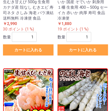
生むき甘えび 500g 生食用
いか 国産 そでいか 刺身用
カナダ産 殻なし むきエビ 寿
１柵 生食用 400～500g セー
司ネタ さしみ 海老 バラ凍結
イカ 赤いか 肉厚 寿司 食品
送料無料 冷凍便 食品
冷凍便
￥2,990
￥1,880
30 ポイント (1 %)
19 ポイント (1 %)
数量
数量
カートに入れる
カートに入れる