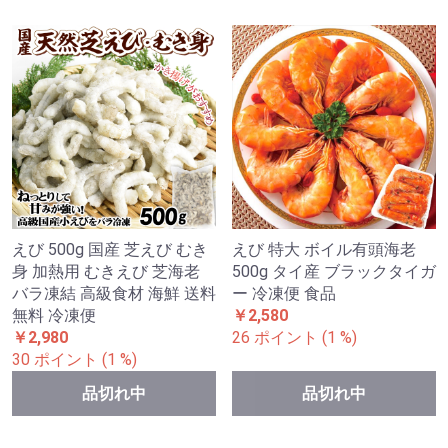
えび 500g 国産 芝えび むき
えび 特大 ボイル有頭海老
身 加熱用 むきえび 芝海老
500g タイ産 ブラックタイガ
バラ凍結 高級食材 海鮮 送料
ー 冷凍便 食品
無料 冷凍便
￥2,580
￥2,980
26 ポイント (1 %)
30 ポイント (1 %)
品切れ中
品切れ中