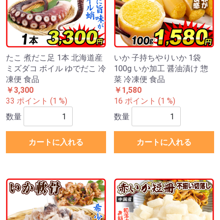
たこ 煮だこ足 1本 北海道産
いか 子持ちやりいか 1袋
ミズダコ ボイル ゆでだこ 冷
100g いか加工 醤油漬け 惣
凍便 食品
菜 冷凍便 食品
￥3,300
￥1,580
33 ポイント (1 %)
16 ポイント (1 %)
数量
数量
カートに入れる
カートに入れる