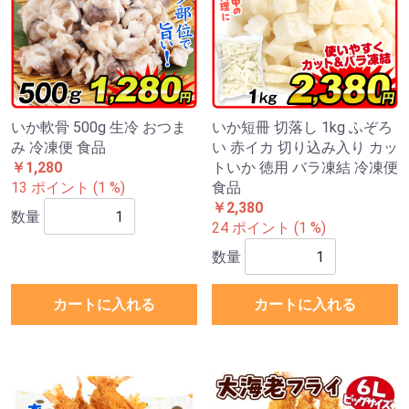
いか軟骨 500g 生冷 おつま
いか短冊 切落し 1kg ふぞろ
み 冷凍便 食品
い 赤イカ 切り込み入り カッ
￥1,280
トいか 徳用 バラ凍結 冷凍便
13 ポイント (1 %)
食品
￥2,380
数量
24 ポイント (1 %)
数量
カートに入れる
カートに入れる