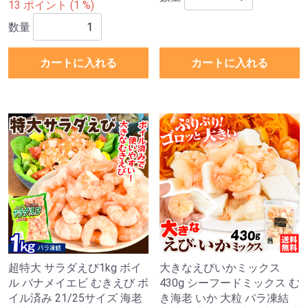
13 ポイント (1 %)
数量
カートに入れる
カートに入れる
超特大 サラダえび1kg ボイ
大きなえびいかミックス
ル バナメイエビ むきえび ボ
430g シーフードミックス む
イル済み 21/25サイズ 海老
き海老 いか 大粒 バラ凍結