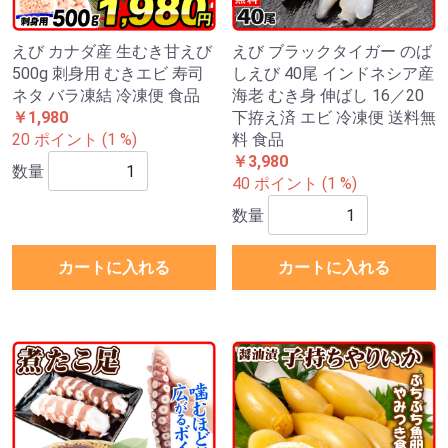
えび カナダ産 生むき甘えび
えび ブラックタイガー のば
500g 刺身用 むきエビ 寿司
しえび 40尾 インドネシア産
ネタ バラ凍結 冷凍便 食品
海老 むき身 伸ばし 16／20
￥1,980
下拵え済 エビ 冷凍便 送料無
20 ポイント (1 %)
料 食品
￥3,980
数量
40 ポイント (1 %)
数量
カートに入れる
カートに入れる