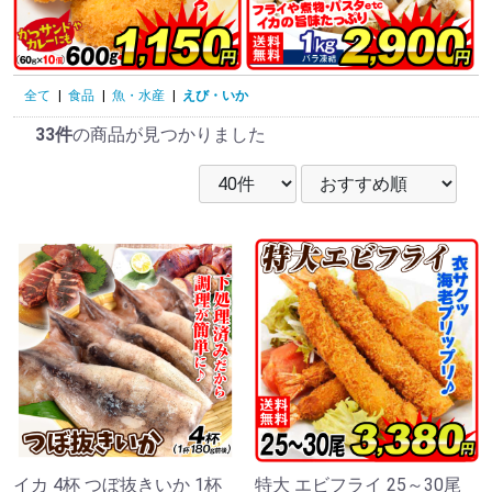
全て
|
食品
|
魚・水産
|
えび・いか
33件
の商品が見つかりました
イカ 4杯 つぼ抜きいか 1杯
特大 エビフライ 25～30尾