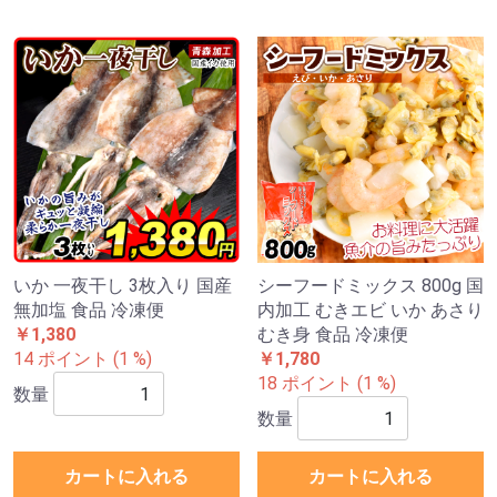
いか 一夜干し 3枚入り 国産
シーフードミックス 800g 国
無加塩 食品 冷凍便
内加工 むきエビ いか あさり
￥1,380
むき身 食品 冷凍便
14 ポイント (1 %)
￥1,780
18 ポイント (1 %)
数量
数量
カートに入れる
カートに入れる