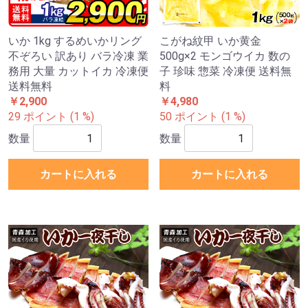
いか 1kg するめいかリング
こがね紋甲 いか黄金
不ぞろい 訳あり バラ冷凍 業
500g×2 モンゴウイカ 数の
務用 大量 カットイカ 冷凍便
子 珍味 惣菜 冷凍便 送料無
送料無料
料
￥2,900
￥4,980
29 ポイント (1 %)
50 ポイント (1 %)
数量
数量
カートに入れる
カートに入れる