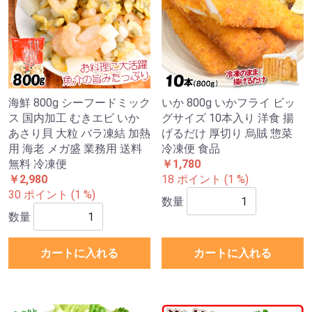
海鮮 800g シーフードミック
いか 800g いかフライ ビッ
ス 国内加工 むきエビ いか
グサイズ 10本入り 洋食 揚
あさり貝 大粒 バラ凍結 加熱
げるだけ 厚切り 烏賊 惣菜
用 海老 メガ盛 業務用 送料
冷凍便 食品
無料 冷凍便
￥1,780
￥2,980
18 ポイント (1 %)
30 ポイント (1 %)
数量
数量
カートに入れる
カートに入れる