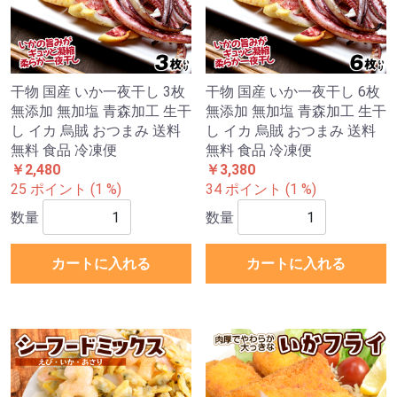
干物 国産 いか一夜干し 3枚
干物 国産 いか一夜干し 6枚
無添加 無加塩 青森加工 生干
無添加 無加塩 青森加工 生干
し イカ 烏賊 おつまみ 送料
し イカ 烏賊 おつまみ 送料
無料 食品 冷凍便
無料 食品 冷凍便
￥2,480
￥3,380
25 ポイント (1 %)
34 ポイント (1 %)
数量
数量
カートに入れる
カートに入れる