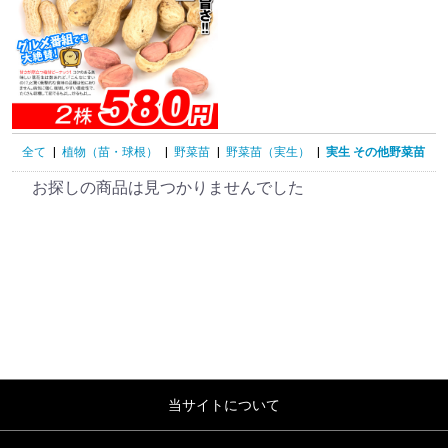
全て
|
植物（苗・球根）
|
野菜苗
|
野菜苗（実生）
|
実生 その他野菜苗
お探しの商品は見つかりませんでした
当サイトについて