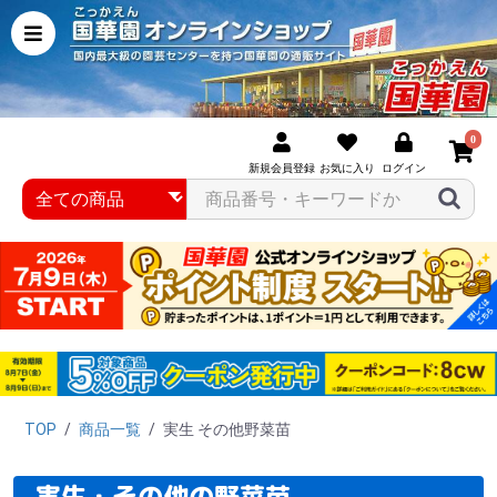
0
新規会員登録
お気に入り
ログイン
TOP
/
商品一覧
/
実生 その他野菜苗
実生・その他の野菜苗