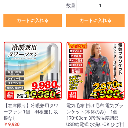
数量
カートに入れる
カートに入れる
【在庫限り】冷暖兼用タワ
電気毛布 掛け毛布 電気ブラ
ーファン 1個 羽根無し 羽
ンケット(本体のみ) 1個
根なし
170*80cm 3段階温度調節
￥9,980
USB給電式 水洗いOK ひざ掛