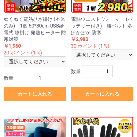
ぬくぬく電熱ひざ掛け (本体
電熱ウエストウォーマー (バ
のみ) 1個 60*80cm USB給
ッテリー付き) 腰ベルト 冬
電式 膝掛け 発熱ヒーター 防
ぽかぽか 防寒
寒対策
￥2,980
￥1,960
30 ポイント (1 %)
20 ポイント (1 %)
数量
数量
カートに入れる
カートに入れる