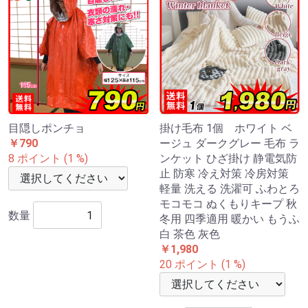
目隠しポンチョ
掛け毛布 1個 ホワイト ベ
￥790
ージュ ダークグレー 毛布 ラ
8 ポイント (1 %)
ンケット ひざ掛け 静電気防
止 防寒 冷え対策 冷房対策
軽量 洗える 洗濯可 ふわとろ
モコモコ ぬくもりキープ 秋
数量
冬用 四季適用 暖かい もうふ
白 茶色 灰色
￥1,980
20 ポイント (1 %)