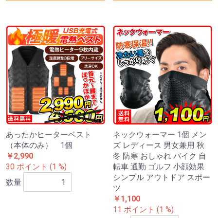
あったかヒーターベスト
ネックウォーマー 1個 メン
（本体のみ） 1個
ズ レディース 男女兼用 秋
￥2,990
冬 防寒 おしゃれ バイク 自
30 ポイント (1 %)
転車 通勤 ゴルフ 小顔効果
シンプル アウトドア スポー
数量
ツ
￥1,100
11 ポイント (1 %)