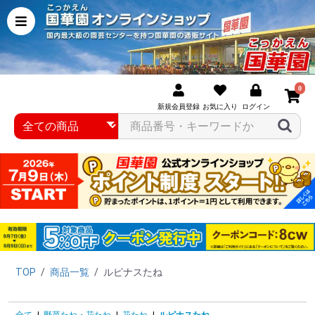
0
新規会員登録
お気に入り
ログイン
TOP
/
商品一覧
/
ルピナスたね
全て
|
野菜たね・花たね
|
花たね
|
ルピナスたね