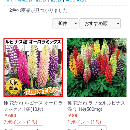
2件
の商品が見つかりました
種 花たね ルピナス オーロラ
種 花たね ラッセルルピナス
ミックス 1袋(10粒)
混合 1袋(500mg)
￥680
￥88
7 ポイント (1 %)
1 ポイント (1 %)