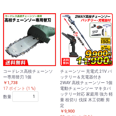
コードレス高枝チェーンソ
チェーンソー 充電式 21V バ
ー専用替刃 1個
ッテリー＆充電器付き
￥1,738
2WAY 高枝チェーンソー 1個
17 ポイント (1 %)
電動チェーンソー マキタバ
ッテリー対応 家庭用 強力 軽
数量
量 枝切り 伐採 木工切断 剪
定
￥9,900