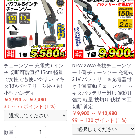
チェーンソー 充電式 6イン
NEW 2WAY高枝チェーンソ
チ 切断可能直径15cm 軽量
ー 1個 チェーンソー 充電式
で女性でも使いやすい マキ
21V バッテリー＆充電器付
タ18Vバッテリー対応可能
き 1個 電動チェーンソー マ
小型 ハンディ
キタバッテリー対応 家庭用
￥2,990 ～ ￥7,480
強力 軽量 枝切り 伐採 木工
30 ～ 75 ポイント (1 %)
切断 剪定
￥9,900 ～ ￥12,980
99 ～ 130 ポイント (1 %)
数量