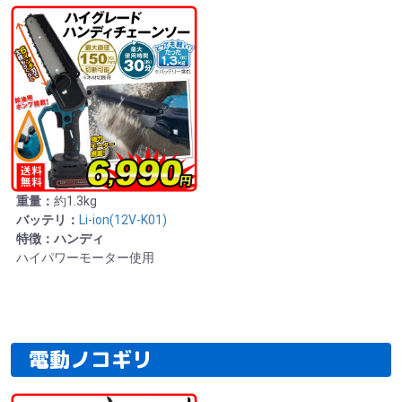
重量：
約1.3kg
バッテリ：
Li-ion(12V-K01)
特徴：ハンディ
ハイパワーモーター使用
電動ノコギリ