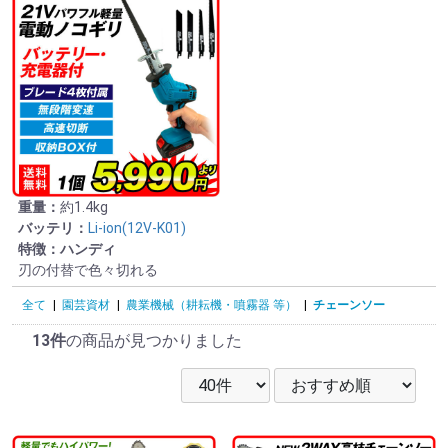
重量：
約1.4kg
バッテリ：
Li-ion(12V-K01)
特徴：ハンディ
刃の付替で色々切れる
全て
|
園芸資材
|
農業機械（耕耘機・噴霧器 等）
|
チェーンソー
13件
の商品が見つかりました