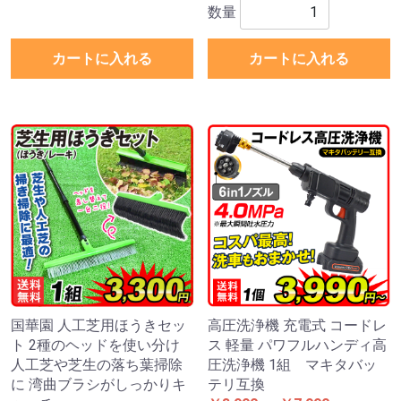
数量
カートに入れる
カートに入れる
国華園 人工芝用ほうきセッ
高圧洗浄機 充電式 コードレ
ト 2種のヘッドを使い分け
ス 軽量 パワフルハンディ高
人工芝や芝生の落ち葉掃除
圧洗浄機 1組 マキタバッ
に 湾曲ブラシがしっかりキ
テリ互換