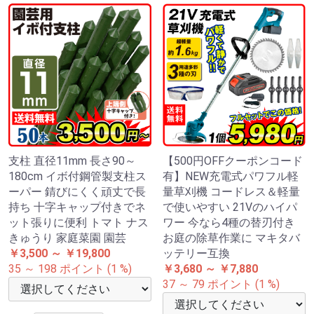
支柱 直径11mm 長さ90～
【500円OFFクーポンコード
180cm イボ付鋼管製支柱ス
有】NEW充電式パワフル軽
ーパー 錆びにくく頑丈で長
量草刈機 コードレス＆軽量
持ち 十字キャップ付きでネ
で使いやすい 21Vのハイパ
ット張りに便利 トマト ナス
ワー 今なら4種の替刃付き
きゅうり 家庭菜園 園芸
お庭の除草作業に マキタバ
￥3,500 ～ ￥19,800
ッテリー互換
35 ～ 198 ポイント (1 %)
￥3,680 ～ ￥7,880
37 ～ 79 ポイント (1 %)