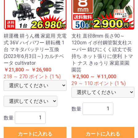
耕運機 耕うん機 家庭用 充電
支柱 直径8mm 長さ90～
式 36V ハイパワー 耕耘機 1
120cm イボ付鋼管製支柱ス
台 マキタバッテリー互換
ーパー 錆びにくく頑丈で長
(2023年6月3日～) カルチベ
持ち ネット張りに便利 トマ
ータ cultivator
ト ナス きゅうり 家庭菜園
￥21,800 ～ ￥26,980
園芸
218 ～ 270 ポイント (1 %)
￥2,900 ～ ￥11,000
29 ～ 110 ポイント (1 %)
数量
数量
カートに入れる
カートに入れる