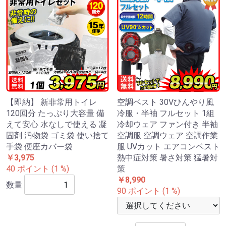
【即納】 新非常用トイレ
空調ベスト 30Vひんやり風
120回分 たっぷり大容量 備
冷服・半袖 フルセット 1組
えて安心 水なしで使える 凝
冷却ウェア ファン付き 半袖
固剤 汚物袋 ゴミ袋 使い捨て
空調服 空調ウェア 空調作業
手袋 便座カバー袋
服 UVカット エアコンベスト
￥3,975
熱中症対策 暑さ対策 猛暑対
40 ポイント (1 %)
策
￥8,990
数量
90 ポイント (1 %)