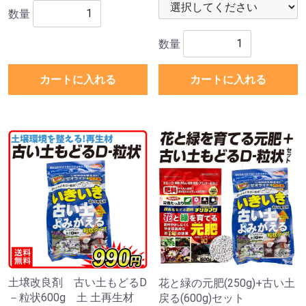
数量
数量
カートに入れる
カートに入れる
土壌改良剤 古い土もどるD
花と緑の元肥(250g)+古い土
－粒状600g 土 土再生材
戻る(600g)セット