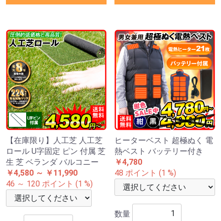
【在庫限り】人工芝 人工芝
ヒーターベスト 超極ぬく 電
ロール U字固定 ピン 付属 芝
熱ベスト バッテリー付き
生 芝 ベランダ バルコニー
￥4,780
￥4,580 ～ ￥11,990
48 ポイント (1 %)
46 ～ 120 ポイント (1 %)
数量