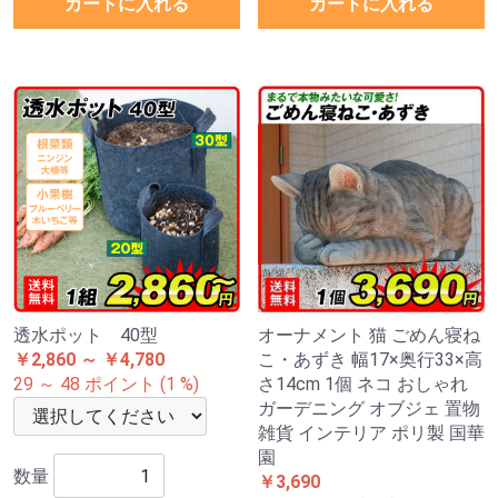
カートに入れる
カートに入れる
透水ポット 40型
オーナメント 猫 ごめん寝ね
￥2,860 ～ ￥4,780
こ・あずき 幅17×奥行33×高
29 ～ 48 ポイント (1 %)
さ14cm 1個 ネコ おしゃれ
ガーデニング オブジェ 置物
雑貨 インテリア ポリ製 国華
園
数量
￥3,690