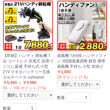
【即納】ハンディ 耕耘機 1
扇風機 1台6役 ハンディファ
台 コードレス 充電式 花壇づ
ン 3段階風量調整 静音 携帯
くりに最適 手持ち式 小型
扇風機 手持ち 小型 首掛け
21V マキタバッテリー互換
￥2,880
カルチベータ cultivator
29 ポイント (1 %)
￥5,480 ～ ￥9,980
55 ～ 100 ポイント (1 %)
数量
数量