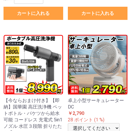
カートに入れる
カートに入れる
【今ならおまけ付き】【即
卓上小型サーキュレーター
納】国華園 高圧洗浄機 ペッ
DC
トボトル・バケツから給水
￥2,790
可能 コードレス 充電式 5in1
28 ポイント (1 %)
ノズル 水圧３段階 折りたた