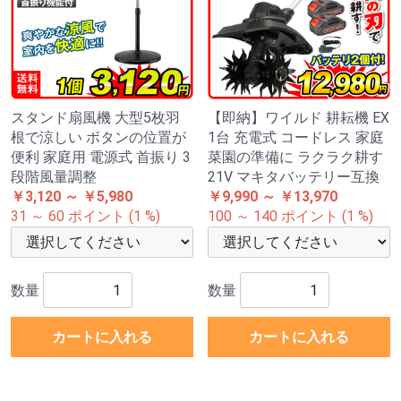
スタンド扇風機 大型5枚羽
【即納】ワイルド 耕耘機 EX
根で涼しい ボタンの位置が
1台 充電式 コードレス 家庭
便利 家庭用 電源式 首振り 3
菜園の準備に ラクラク耕す
段階風量調整
21V マキタバッテリー互換
￥3,120 ～ ￥5,980
￥9,990 ～ ￥13,970
31 ～ 60 ポイント (1 %)
100 ～ 140 ポイント (1 %)
数量
数量
カートに入れる
カートに入れる