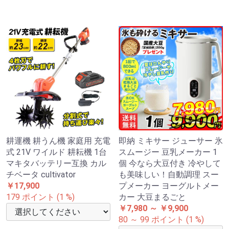
耕運機 耕うん機 家庭用 充電
即納 ミキサー ジューサー 氷
式 21V ワイルド 耕耘機 1台
スムージー 豆乳メーカー 1
マキタバッテリー互換 カル
個 今なら大豆付き 冷やして
チベータ cultivator
も美味しい！自動調理 スー
￥17,900
プメーカー ヨーグルトメー
179 ポイント (1 %)
カー 大豆まるごと
￥7,980 ～ ￥9,900
80 ～ 99 ポイント (1 %)