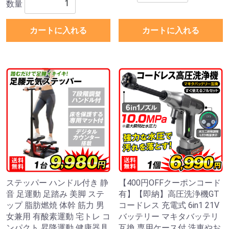
数量
カートに入れる
カートに入れる
ステッパー ハンドル付き 静
【400円OFFクーポンコード
音 足運動 足踏み 美脚 ステ
有】【即納】高圧洗浄機GT
ップ 脂肪燃焼 体幹 筋力 男
コードレス 充電式 6in1 21V
女兼用 有酸素運動 宅トレ コ
バッテリー マキタバッテリ
ンパクト 昇降運動 健康器具
互換 専用ケース付 洗車やお