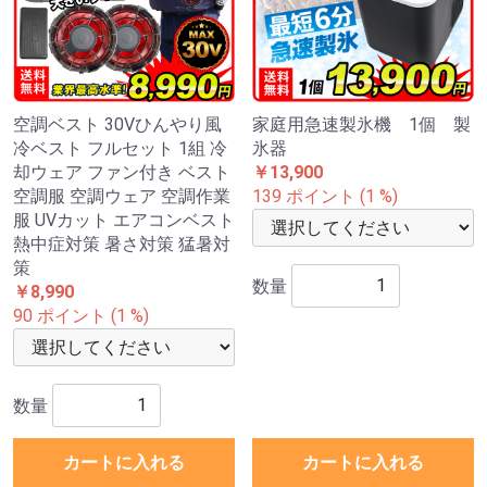
空調ベスト 30Vひんやり風
家庭用急速製氷機 1個 製
冷ベスト フルセット 1組 冷
氷器
却ウェア ファン付き ベスト
￥13,900
空調服 空調ウェア 空調作業
139 ポイント (1 %)
服 UVカット エアコンベスト
熱中症対策 暑さ対策 猛暑対
策
数量
￥8,990
90 ポイント (1 %)
数量
カートに入れる
カートに入れる