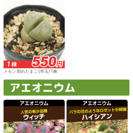
メセン 割れたまご (帝玉) 1株
アエオニウム