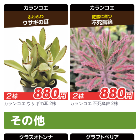
カランコエ ウサギの耳 2株
カランコエ 不死鳥錦 2株
その他