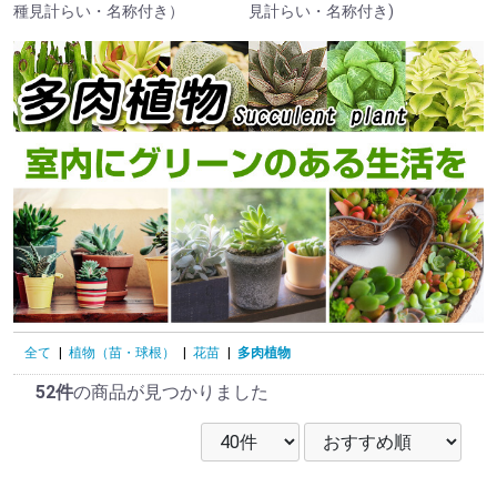
種見計らい・名称付き）
見計らい・名称付き)
全て
|
植物（苗・球根）
|
花苗
|
多肉植物
52件
の商品が見つかりました