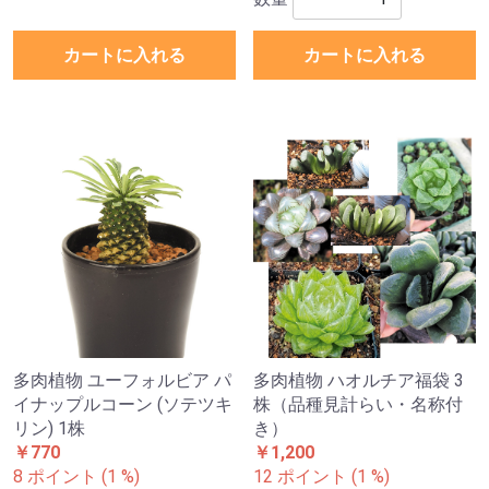
カートに入れる
カートに入れる
多肉植物 ユーフォルビア パ
多肉植物 ハオルチア福袋 3
イナップルコーン (ソテツキ
株（品種見計らい・名称付
リン) 1株
き）
￥770
￥1,200
8 ポイント (1 %)
12 ポイント (1 %)