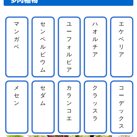
マ
セ
ユ
ハ
エ
ン
ン
ー
オ
ケ
ガ
ペ
フ
ル
ベ
ベ
ル
ォ
チ
リ
ビ
ル
ア
ア
ウ
ビ
ム
ア
メ
セ
カ
ク
コ
セ
ダ
ラ
ラ
ー
ン
ム
ン
ッ
デ
コ
ス
ッ
エ
ラ
ク
ス