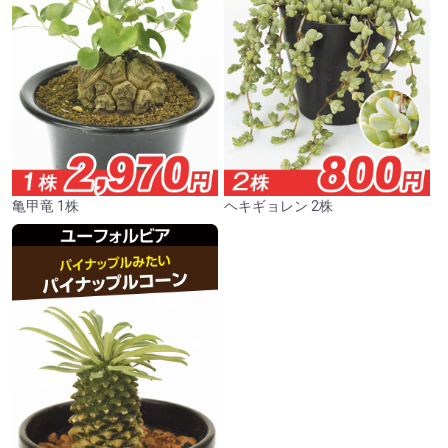
亀甲竜 1株
ヘキギョレン 2株