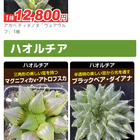
アガベ ティタノタ「ウェアウル
フ」 1株
ハオルチア