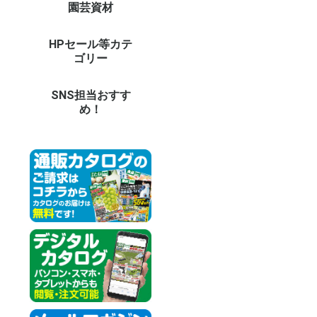
園芸資材
農業機械（耕耘機・噴
園芸支柱
DIY・電動工具
DIY・ガーデン用具
防草シート・マルチ
園芸ネット(防鳥・防
温室用フィルム・不織
鳥獣虫害対策グッズ
防獣ネット・フェンス
温室・保温グッズ
用土・肥料
LED照明 他
庭作りグッズ
鉢・プランター
ガーデンエクステリア
ガーデン家具
オーナメント
菊資材
生活雑貨
ドラレコ・カー用品
防犯カメラ・セキュリ
イルミネーション
担当者のおすすめ
資材イベント
その他エクステリア
和風庭園
木製品
資材未使用カテゴリー
資材予備32
バ
草
チ
噴
耕
ブ
そ
イ
極
ト
グ
天
イ
強
菜
パ
パ
パ
イ
鋼
果
そ
天
短
イ
ス
ト
平
高
電
ハ
鎌
ペ
温
ロ
作
散
土
園
（
（
収
台
ゴ
送
防
マ
防
防
温
EV
愛
愛
パ
防
ト
換
動
モ
虫
捕
ア
ニ
菜
ア
資材
ビ
ア
温
育
【
【
【
土
水
そ
薬
土
セ
庭
LE
LE
L
LE
L
デ
人
バ
レ
庭
パ
テ
ベ
睡
木
ア
強
ブ
陶
ポ
ビ
ス
菜
透
そ
ア
ア
フ
オ
ト
パ
花
日
テ
ウ
ウ
タ
ポ
噴
洋
天
動
【
【
【
【
【
【
【
【
冷
調
防
健
掃
ペ
イ
ア
冬
お
パ
造
の
ア
そ
コ
父
ド
そ
防
そ
ツ
ス
カ
ド
モ
カ
ネ
ロ
イ
そ
資
法
夏
siz
資
大
電
鉄
ペ
目
天
和
人
資
資
資
資
資材
資材
資材
資材
資材
資材
資材
資材
資材
資材
資材
資材
資材
資材
資材
資材
資材
資材
資材
資材
大
大
大
大
大
大
大
大
大
資
資材
資材
資材
資材
資材
資材
資材
資材
資材
資材
資材
資材
資材
資材
資材
資材
資材
資材
資材
資材
資材
資材
資材
資材
資材
資材
資材
資材
資材
資材
資材
資材
資材
資材
資材
資材
資材
資材
資材
資材
資材
資材
資材
資材
霧器 等）
虫・遮光・防風)
布
ティ
パ
結
支
ト
バ
ウ
ャ
用
ど
柱
ー
ー
シ
ル
ト
ー
用
温
ど
ー
す
他
ン
ン
ト
プ他
対
品
ス
ョ
対
グ
HPセール等カテ
オンラインショップセ
新聞広告掲載商品
その他予備9
その他未使用カテゴリ
26
ダ
25
25
25
2
品
そ
プ
20
20
新
新
新
新
1
そ
そ
そ
そ
そ
そ
そ
その
その
その
その
その
その
その
その
その
その
そ
そ
そ
そ
そ
ゴリー
ールカテゴリー
ー2
セ
ー
ー
ー
ポ
ラ
告
告
商
ー3
ー4
ー5
ー7
ー6
SNS担当おすす
め！