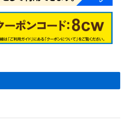
シュ系
イブッシュ系
アイ系
0
1
2
3
7
4
9
6
2
3
4
5
1
6
7
8
5
6
9
7
1
2
3
4
2
3
4
5
6
1
2
3
4
5
6
7
8
9
00
01
02
28
29
31
根在庫処分セ
根在庫処分メ
処分
根在庫処分
植物予備35
植物予備36
植物予備37
植物予備38
植物予備40
植物予備7
植物予備8
植物予備10
植物予備11
植物予備17
植物予備18
植物予備50
植物予備51
植物予備52
植物予備53
植物予備54
料無料
送