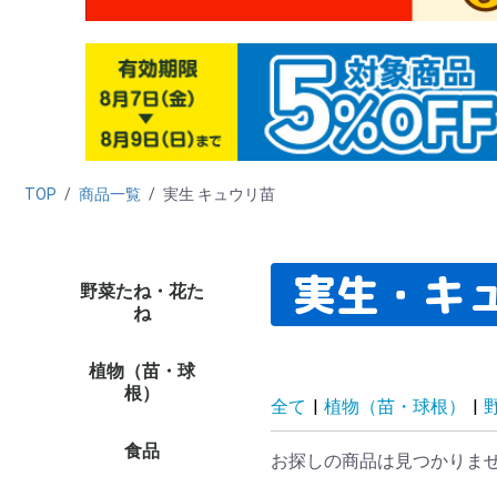
TOP
/
商品一覧
/
実生 キュウリ苗
実生・キ
野菜たね・花た
野菜たね
花たね
たね栽培資材
たね未使用カテゴリー
（早割）野菜＆花た
タ
ダ
ニ
カ
ハ
キ
ブ
レ
マ
ホ
葉
ネ
ゴ
西
中
ハ
野
緑
穀
シ
リ
秋
た
新
ト
ト
カ
キ
ピ
ナ
オ
ス
メ
ズ
ゴ
野
野
単
プ
多
ハ
ハ
パ
バ
野
野
ト
激
高
お
高
ペ
ひ
百
ア
け
マ
ダ
ア
ス
コ
カ
矢
キ
ア
花
そ
変
切
き
ス
西
ト
大
パ
ス
サ
千
激安
セ
ミ
ポ
ニ
ス
葉
プ
デ
ル
そ
多
花
キ
花
植物
植物
植物
ね
ね・早期予約販売
ラ
菜
培
ト
象
品
し
植物（苗・球
たまねぎ苗
ニンニク種球
種いも
野菜苗（夏秋）
野菜苗（ケース販売・
ミニ観葉植物
ミニ盆栽
花苗
球根
チューリップ
ユリ
花木
果樹苗
山菜・有用植物苗
ラン・山野草
菊苗
厳選 鉢花・花苗
植物ネット限定商品
野菜苗
さつまいも苗
植物未使用カテゴリー
早
貯
赤
た
嘉
ホ
ニ
そ
種
種
里
山
そ
周
8
9
10
11
12
1
2
3
4
5
6
7
花
多
切
お
パ
プ
P
水
南
多
花
週
対
ペ
今
夏
秋
水
ジ
ア
春
単
変
福
原
2
大
チ
チ
チ
花
す
鉄
12
特
カ
原
福
ロ
8
ユリ
ア
バ
牡
桜
植
椿
熱
花
果樹
果樹
み
山
イ
ネ
有
野
山
大
小
菊
ギ
新
和
人
切
野
敬
母
野
野
品
★
★
イ
イ
植
植
植物
植物
植物
植
根）
農家直送）
企
花
セ
コ
プ
リ
ー
ッ
き
販
花
等
プ
ッ
ー
シ
シ
全て
|
植物（苗・球根）
|
荷
食品
フルーツ
野菜
加工食品
健康食品
魚・水産
酒類
海外食品１
ご当地特産品
食品イベント
食品管理用カテゴリー
食品未使用カテゴリー
み
桃
メ
り
ス
和
青
パ
マ
ラ
さ
ぶ
柿
い
旬
フ
果
果
食
野
さ
た
じ
ト
ト
に
し
長
里
ご
き
旬
野
野
食品
お
精
梅
お
ド
冷
調
乾
飲
穀
ナ
た
缶
そ
食品
食
ハ
パ
黒
健
そ
健
食品
え
か
明
海
ほ
鮭
海
う
さ
海
海
ご
ご
ダ
食
食
食品
食品
食品
食品
食品
食品
食品
26
26
26
【
【
【
【
【
食
品
食品
食品
食品
食品
食品
食品
食品
食品
食品
食品
お探しの商品は見つかりま
ト
茶
漬
品