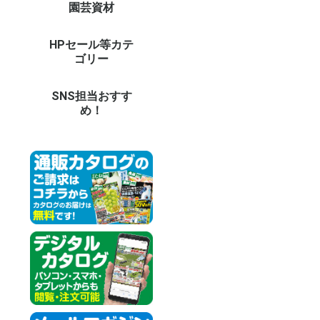
園芸資材
農業機械（耕耘機・噴
園芸支柱
DIY・電動工具
DIY・ガーデン用具
防草シート・マルチ
園芸ネット(防鳥・防
温室用フィルム・不織
鳥獣虫害対策グッズ
防獣ネット・フェンス
温室・保温グッズ
用土・肥料
LED照明 他
庭作りグッズ
鉢・プランター
ガーデンエクステリア
ガーデン家具
オーナメント
菊資材
生活雑貨
ドラレコ・カー用品
防犯カメラ・セキュリ
イルミネーション
担当者のおすすめ
資材イベント
その他エクステリア
和風庭園
木製品
資材未使用カテゴリー
資材予備32
バ
草
チ
噴
耕
ブ
そ
イ
極
ト
グ
天
イ
強
菜
パ
パ
パ
イ
鋼
果
そ
天
短
イ
ス
ト
平
高
電
ハ
鎌
ペ
温
ロ
作
散
土
園
（
（
収
台
ゴ
送
防
マ
防
防
温
EV
愛
愛
パ
防
ト
換
動
モ
虫
捕
ア
ニ
菜
ア
資材
ビ
ア
温
育
【
【
【
土
水
そ
薬
土
セ
庭
LE
LE
L
LE
L
デ
人
バ
レ
庭
パ
テ
ベ
睡
木
ア
強
ブ
陶
ポ
ビ
ス
菜
透
そ
ア
ア
フ
オ
ト
パ
花
日
テ
ウ
ウ
タ
ポ
噴
洋
天
動
【
【
【
【
【
【
【
【
冷
調
防
健
掃
ペ
イ
ア
冬
お
パ
造
の
ア
そ
コ
父
ド
そ
防
そ
ツ
ス
カ
ド
モ
カ
ネ
ロ
イ
そ
資
法
夏
siz
資
大
電
鉄
ペ
目
天
和
人
資
資
資
資
資材
資材
資材
資材
資材
資材
資材
資材
資材
資材
資材
資材
資材
資材
資材
資材
資材
資材
資材
資材
大
大
大
大
大
大
大
大
大
資
資材
資材
資材
資材
資材
資材
資材
資材
資材
資材
資材
資材
資材
資材
資材
資材
資材
資材
資材
資材
資材
資材
資材
資材
資材
資材
資材
資材
資材
資材
資材
資材
資材
資材
資材
資材
資材
資材
資材
資材
資材
資材
資材
資材
霧器 等）
虫・遮光・防風)
布
ティ
パ
結
支
ト
バ
ウ
ャ
用
ど
柱
ー
ー
シ
ル
ト
ー
用
温
ど
ー
す
他
ン
ン
ト
プ他
対
品
ス
ョ
対
グ
HPセール等カテ
オンラインショップセ
新聞広告掲載商品
その他予備9
その他未使用カテゴリ
26
ダ
25
25
25
2
品
そ
プ
20
20
新
新
新
新
1
そ
そ
そ
そ
そ
そ
そ
その
その
その
その
その
その
その
その
その
その
そ
そ
そ
そ
そ
ゴリー
ールカテゴリー
ー2
セ
ー
ー
ー
ポ
ラ
告
告
商
ー3
ー4
ー5
ー7
ー6
SNS担当おすす
め！