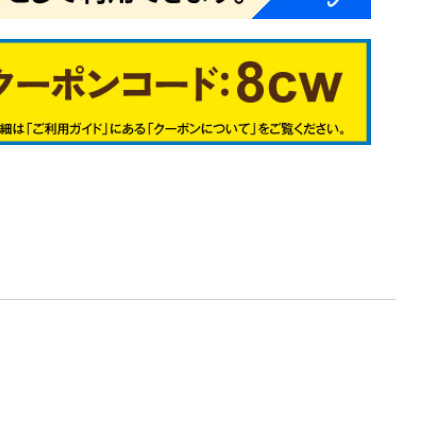
シュ系
イブッシュ系
アイ系
0
1
2
3
7
4
9
6
2
3
4
5
1
6
7
8
5
6
9
7
1
2
3
4
2
3
4
5
6
1
2
3
4
5
6
7
8
9
00
01
02
28
29
31
根在庫処分セ
根在庫処分メ
処分
根在庫処分
植物予備35
植物予備36
植物予備37
植物予備38
植物予備40
植物予備7
植物予備8
植物予備10
植物予備11
植物予備17
植物予備18
植物予備50
植物予備51
植物予備52
植物予備53
植物予備54
料無料
送