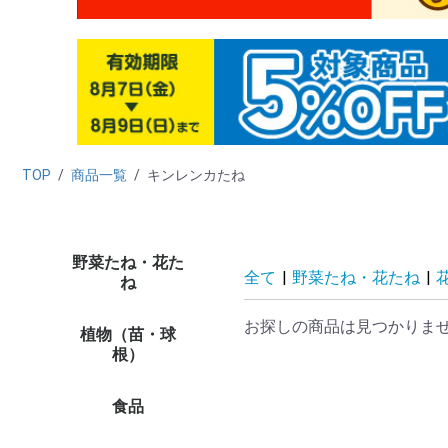
TOP
/
商品一覧
/
キンレンカたね
野菜たね・花た
野菜たね
花たね
たね栽培資材
たね未使用カテゴリー
（早割）野菜＆花た
タ
ダ
ニ
カ
ハ
キ
ブ
レ
マ
ホ
葉
ネ
ゴ
西
中
ハ
野
緑
穀
シ
リ
秋
た
新
ト
ト
カ
キ
ピ
ナ
オ
ス
メ
ズ
ゴ
野
野
単
プ
多
ハ
ハ
パ
バ
野
野
ト
激
高
お
高
ペ
ひ
百
ア
け
マ
ダ
ア
ス
コ
カ
矢
キ
ア
花
そ
変
切
き
ス
西
ト
大
パ
ス
サ
千
激安
セ
ミ
ポ
ニ
ス
葉
プ
デ
ル
そ
多
花
キ
花
植物
植物
植物
全て
|
野菜たね・花たね
|
ね
ね・早期予約販売
ラ
菜
培
ト
象
品
し
お探しの商品は見つかりま
植物（苗・球
たまねぎ苗
ニンニク種球
種いも
野菜苗（夏秋）
野菜苗（ケース販売・
ミニ観葉植物
ミニ盆栽
花苗
球根
チューリップ
ユリ
花木
果樹苗
山菜・有用植物苗
ラン・山野草
菊苗
厳選 鉢花・花苗
植物ネット限定商品
野菜苗
さつまいも苗
植物未使用カテゴリー
早
貯
赤
た
嘉
ホ
ニ
そ
種
種
里
山
そ
周
8
9
10
11
12
1
2
3
4
5
6
7
花
多
切
お
パ
プ
P
水
南
多
花
週
対
ペ
今
夏
秋
水
ジ
ア
春
単
変
福
原
2
大
チ
チ
チ
花
す
鉄
12
特
カ
原
福
ロ
8
ユリ
ア
バ
牡
桜
植
椿
熱
花
果樹
果樹
み
山
イ
ネ
有
野
山
大
小
菊
ギ
新
和
人
切
野
敬
母
野
野
品
★
★
イ
イ
植
植
植物
植物
植物
植
根）
農家直送）
企
花
セ
コ
プ
リ
ー
ッ
き
販
花
等
プ
ッ
ー
シ
シ
荷
食品
フルーツ
野菜
加工食品
健康食品
魚・水産
酒類
海外食品１
ご当地特産品
食品イベント
食品管理用カテゴリー
食品未使用カテゴリー
み
桃
メ
り
ス
和
青
パ
マ
ラ
さ
ぶ
柿
い
旬
フ
果
果
食
野
さ
た
じ
ト
ト
に
し
長
里
ご
き
旬
野
野
食品
お
精
梅
お
ド
冷
調
乾
飲
穀
ナ
た
缶
そ
食品
食
ハ
パ
黒
健
そ
健
食品
え
か
明
海
ほ
鮭
海
う
さ
海
海
ご
ご
ダ
食
食
食品
食品
食品
食品
食品
食品
食品
26
26
26
【
【
【
【
【
食
品
食品
食品
食品
食品
食品
食品
食品
食品
食品
食品
ト
茶
漬
品