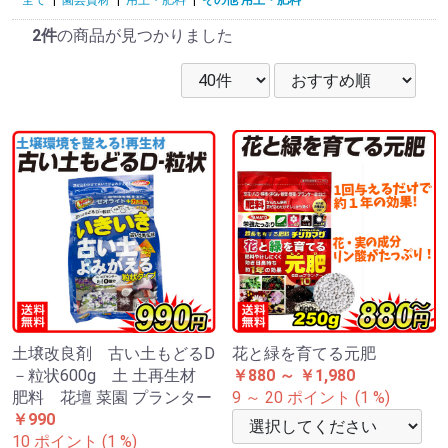
2件
の商品が見つかりました
土壌改良剤 古い土もどるD
花と緑を育てる元肥
－粒状600g 土 土再生材
￥880 ～ ￥1,980
肥料 花壇 菜園 プランター
9 ～ 20 ポイント (1 %)
￥990
10 ポイント (1 %)