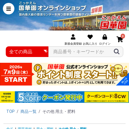
0
新規会員登録
お気に入り
ログイン
TOP
/
商品一覧
/
その他 用土・肥料
全て
|
園芸資材
|
用土・肥料
|
その他 用土・肥料