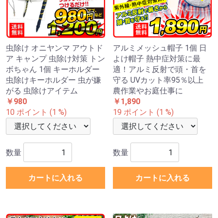
虫除け オニヤンマ アウトド
アルミメッシュ帽子 1個 日
ア キャンプ 虫除け対策 トン
よけ帽子 熱中症対策に最
ボちゃん 1個 キーホルダー
適！アルミ反射で頭・首を
虫除けキーホルダー 虫が嫌
守る UVカット率95％以上
がる 虫除けアイテム
農作業やお庭仕事に
￥980
￥1,890
10 ポイント (1 %)
19 ポイント (1 %)
数量
数量
カートに入れる
カートに入れる