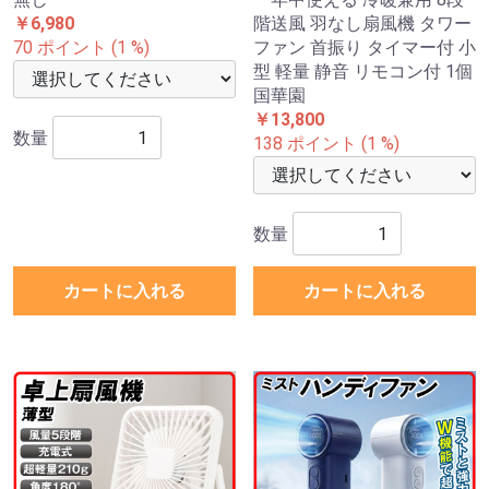
￥6,980
階送風 羽なし扇風機 タワー
70 ポイント (1 %)
ファン 首振り タイマー付 小
型 軽量 静音 リモコン付 1個
国華園
￥13,800
数量
138 ポイント (1 %)
数量
カートに入れる
カートに入れる