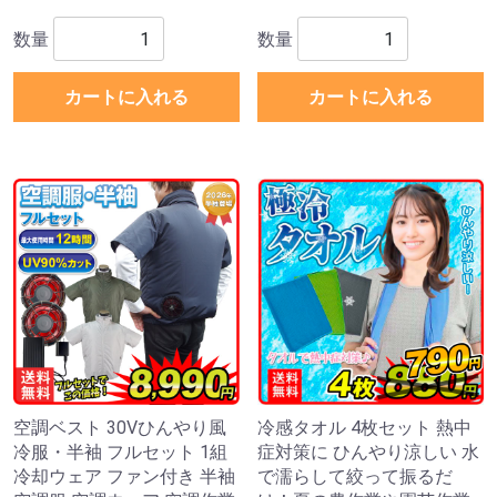
数量
数量
カートに入れる
カートに入れる
空調ベスト 30Vひんやり風
冷感タオル 4枚セット 熱中
冷服・半袖 フルセット 1組
症対策に ひんやり涼しい 水
冷却ウェア ファン付き 半袖
で濡らして絞って振るだ