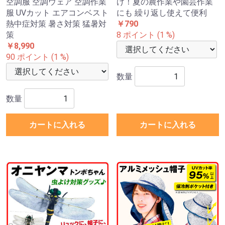
空調服 空調ウェア 空調作業
け！夏の農作業や園芸作業
服 UVカット エアコンベスト
にも 繰り返し使えて便利
熱中症対策 暑さ対策 猛暑対
￥790
策
8 ポイント (1 %)
￥8,990
90 ポイント (1 %)
数量
数量
カートに入れる
カートに入れる