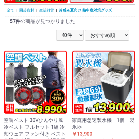
全て
|
園芸資材
|
生活雑貨
|
冷感＆夏向け 熱中症対策グッズ
57件
の商品が見つかりました
空調ベスト 30Vひんやり風
家庭用急速製氷機 1個 製
冷ベスト フルセット 1組 冷
氷器
却ウェア ファン付き ベスト
￥13,900