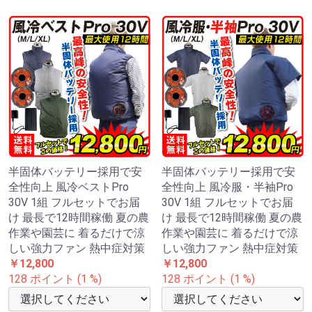
半固体バッテリー採用で安
半固体バッテリー採用で安
全性向上 風冷ベストPro
全性向上 風冷服・半袖Pro
30V 1組 フルセットでお届
30V 1組 フルセットでお届
け 最長で12時間稼働 夏の農
け 最長で12時間稼働 夏の農
作業や園芸に 着るだけで涼
作業や園芸に 着るだけで涼
しい強力ファン 熱中症対策
しい強力ファン 熱中症対策
￥12,800
￥12,800
128 ポイント (1 %)
128 ポイント (1 %)