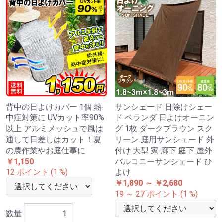
背中の日よけカバー 1個 熱
サンシェード 日除けシェー
中症対策に UVカット率90%
ド ベランダ 日よけオーニン
以上 アルミメッシュで風は
グ 1枚 ダークブラウン スク
通して日差しはカット！夏
リーン 庭用サンシェード 外
の農作業やお庭仕事に
付け 大型 家 廊下 庭下 屋外
￥1,150
バルコニーサンシェード ひ
12 ポイント (1 %)
よけ
￥1,890 ～ ￥2,680
19 ～ 27 ポイント (1 %)
数量