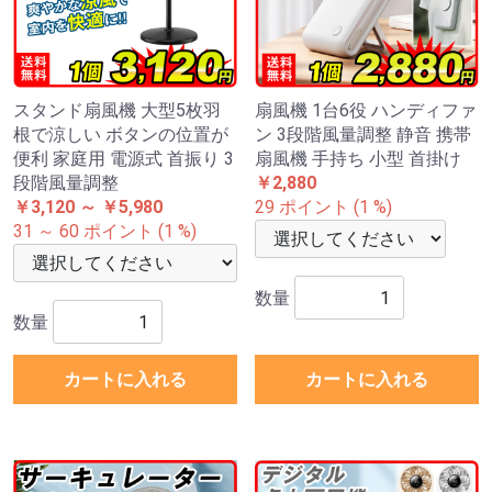
スタンド扇風機 大型5枚羽
扇風機 1台6役 ハンディファ
根で涼しい ボタンの位置が
ン 3段階風量調整 静音 携帯
便利 家庭用 電源式 首振り 3
扇風機 手持ち 小型 首掛け
段階風量調整
￥2,880
￥3,120 ～ ￥5,980
29 ポイント (1 %)
31 ～ 60 ポイント (1 %)
数量
数量
カートに入れる
カートに入れる