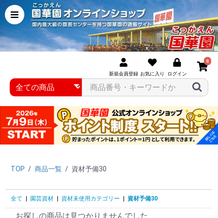
0
新規会員登録
お気に入り
ログイン
TOP
/
商品一覧
/
資材予備30
全て
|
園芸資材
|
資材未使用カテゴリー
|
資材予備30
お探しの商品は見つかりませんでした