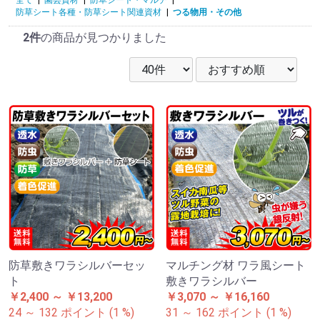
防草シート各種・防草シート関連資材
|
つる物用・その他
2件
の商品が見つかりました
防草敷きワラシルバーセッ
マルチング材 ワラ風シート
ト
敷きワラシルバー
￥2,400 ～ ￥13,200
￥3,070 ～ ￥16,160
24 ～ 132 ポイント (1 %)
31 ～ 162 ポイント (1 %)