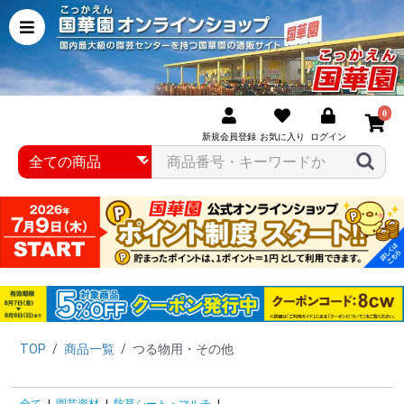
0
新規会員登録
お気に入り
ログイン
TOP
/
商品一覧
/
つる物用・その他
全て
|
園芸資材
|
防草シート・マルチ
|