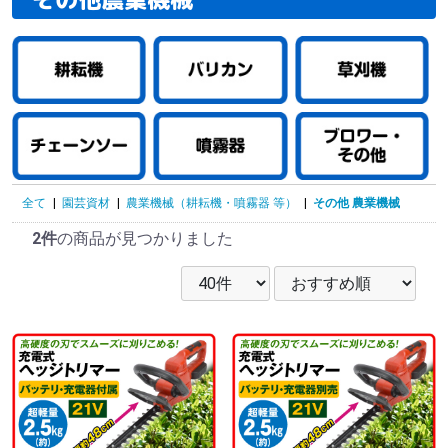
全て
|
園芸資材
|
農業機械（耕耘機・噴霧器 等）
|
その他 農業機械
2件
の商品が見つかりました