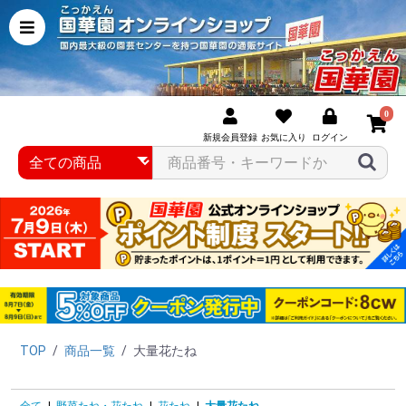
0
新規会員登録
お気に入り
ログイン
TOP
/
商品一覧
/
大量花たね
全て
|
野菜たね・花たね
|
花たね
|
大量花たね