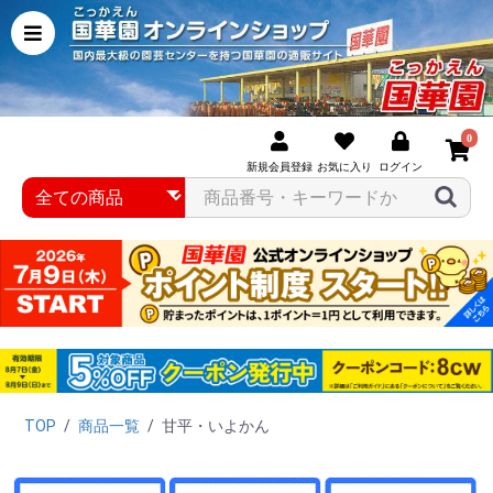
0
新規会員登録
お気に入り
ログイン
TOP
/
商品一覧
/
甘平・いよかん