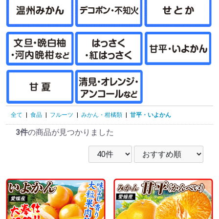
全て
|
食品
|
フルーツ
|
みかん・柑橘類
|
甘平・いよかん
3件
の商品が見つかりました