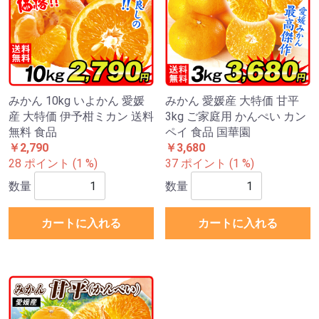
みかん 10kg いよかん 愛媛
みかん 愛媛産 大特価 甘平
産 大特価 伊予柑ミカン 送料
3kg ご家庭用 かんぺい カン
無料 食品
ペイ 食品 国華園
￥2,790
￥3,680
28 ポイント (1 %)
37 ポイント (1 %)
数量
数量
カートに入れる
カートに入れる