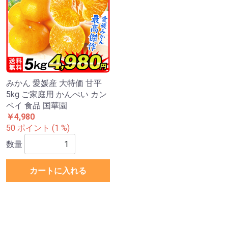
みかん 愛媛産 大特価 甘平
5kg ご家庭用 かんぺい カン
ペイ 食品 国華園
￥4,980
50 ポイント (1 %)
数量
カートに入れる