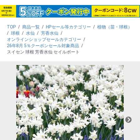
TOP
/
商品一覧
/
HPセール等カテゴリー
/
植物（苗・球根）
/
球根
/
水仙
/
芳香水仙
/
オンラインショップセールカテゴリー
/
26年8月 5％クーポンセール対象商品
/
スイセン 球根 芳香水仙 セイルボート