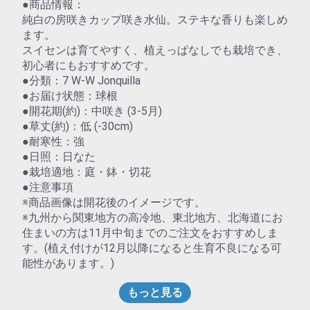
●商品情報：
純白の房咲きカップ咲き水仙。ステキな香りも楽しめ
ます。
スイセンは育てやすく、植えっぱなしでも栽培でき、
初心者にもおすすめです。
●分類：7 W-W Jonquilla
●お届け状態：球根
●開花期(約)：中咲き (3-5月)
●草丈(約)：低 (-30cm)
●耐寒性：強
●日照：日なた
●栽培適地：庭・鉢・切花
●注意事項
※商品画像は開花後のイメージです。
※九州から関東地方の高冷地、東北地方、北海道にお
住まいの方は11月中旬までのご注文をおすすめしま
す。(植え付けが12月以降になると生育不良になる可
能性があります。)
もっと見る