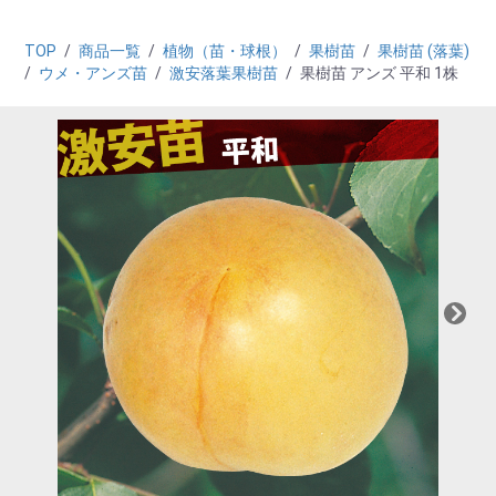
TOP
/
商品一覧
/
植物（苗・球根）
/
果樹苗
/
果樹苗 (落葉)
/
ウメ・アンズ苗
/
激安落葉果樹苗
/
果樹苗 アンズ 平和 1株