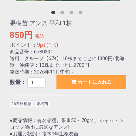
果樹苗 アンズ 平和 1株
850円
税込
ポイント：
9pt (1 %)
商品番号：6780331
送料：グループ【67ｹ】:10株までごとに1300円/北海
道・沖縄便：10株までごとに2700円
発送時期：2026年11月中旬～
数量：
カートに入れる
26年秋植物
果樹苗
●商品情報：有名品種。果重50～70gで、ジャム・シ
ロップ漬けに最適なアンズ!
●お届け状態：接木1年生根巻苗