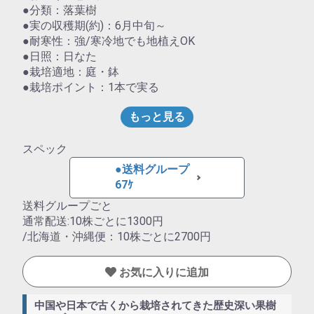
●分類：落葉樹
●実の収穫期(約)：6月中旬～
●耐寒性：強/寒冷地でも地植えOK
●日照：日なた
●栽培適地：庭・鉢
●栽培ポイント：1本で実る
もっと見る
スペック
●送料グループ
67ｹ
送料グループごと
通常配送:10株ごとに1300円
/北海道・沖縄便：10株ごとに2700円
お気に入りに追加
中国や日本で古くから栽培されてきた歴史深い果樹