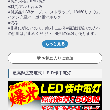
●防水規格」IP67防水
●材質:アルミ合金製
●付属品:USBケーブル、ストラップ、18650リチウム
イオン充電池、単4電池ホルダー
●備考：
※非常に明るいので、絶対に直視や至近距離での人へ
の照射はお止めください。失明の危険があります。
もっと見る
お気に入りに追加
超高輝度充電式ＬＥＤ懐中電灯